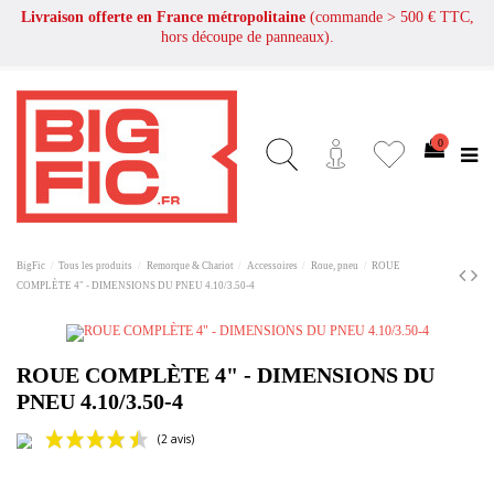
Livraison offerte en France métropolitaine
(commande > 500 € TTC,
hors découpe de panneaux).
0
BigFic
Tous les produits
Remorque & Chariot
Accessoires
Roue, pneu
ROUE
COMPLÈTE 4" - DIMENSIONS DU PNEU 4.10/3.50-4
ROUE COMPLÈTE 4" - DIMENSIONS DU
PNEU 4.10/3.50-4