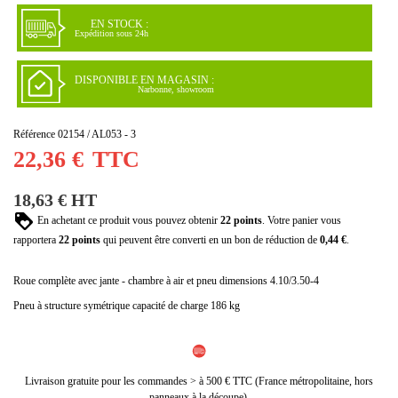
(2 avis)
EN STOCK :
Expédition sous 24h
DISPONIBLE EN MAGASIN :
Narbonne, showroom
Référence
02154 / AL053 - 3
22,36 €
TTC
18,63 € HT
En achetant ce produit vous pouvez obtenir
22
points
. Votre panier vous
rapportera
22
points
qui peuvent être converti en un bon de réduction de
0,44 €
.
Roue complète avec jante - chambre à air et pneu dimensions 4.10/3.50-4
Pneu à structure symétrique capacité de charge 186 kg
Livraison gratuite pour les commandes > à 500 € TTC (France métropolitaine, hors
panneaux à la découpe).