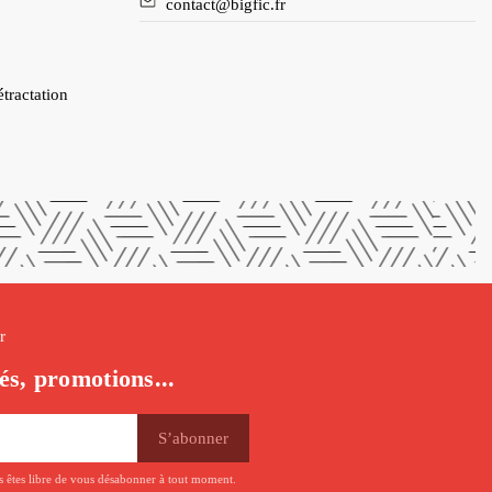
contact@bigfic.fr
étractation
r
és, promotions...
us êtes libre de vous désabonner à tout moment.