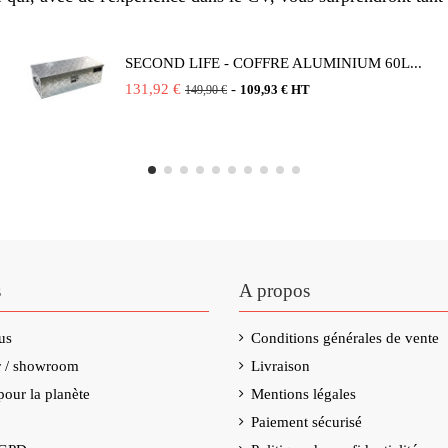
SECOND LIFE - COFFRE ALUMINIUM 60L...
131,92 €
-
109,93 € HT
149,90 €
s
A propos
us
Conditions générales de vente
er / showroom
Livraison
our la planète
Mentions légales
Paiement sécurisé