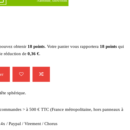
Narbonne, showroom
 pouvez obtenir
18
points
. Votre panier vous rapportera
18
points
qui
de réduction de
0,36 €
.
er
tête sphérique.
es commandes > à 500 € TTC (France métropolitaine, hors panneaux à
4x / Paypal / Virement / Chorus