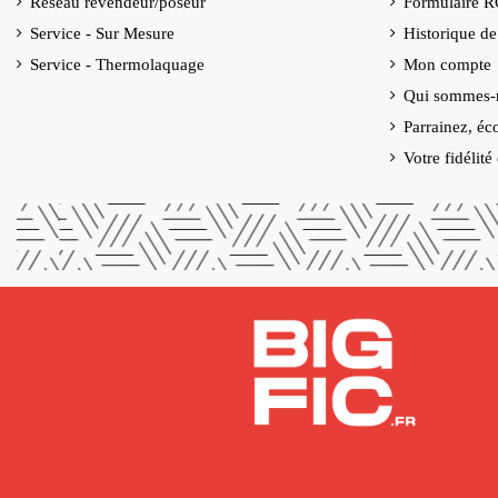
Réseau revendeur/poseur
Formulaire 
Service - Sur Mesure
Historique d
Service - Thermolaquage
Mon compte
Qui sommes-
Parrainez, éc
Votre fidélit