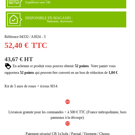
Expédition sous 24h
DISPONIBLE EN MAGASIN :
Narbonne, showroom
Référence
04332 / AJ024 - 3
52,40 €
TTC
43,67 € HT
En achetant ce produit vous pouvez obtenir
52
points
. Votre panier vous
rapportera
52
points
qui peuvent être converti en un bon de réduction de
1,04 €
.
Kit de 5 axes de roues + écrous M14.
Livraison gratuite pour les commandes > à 500 € TTC (France métropolitaine, hors
panneaux à la découpe).
Paiement sécurisé CB 1x3x4x / Paypal / Virement / Chorus