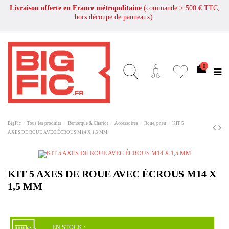
Livraison offerte en France métropolitaine
(commande > 500 € TTC,
hors découpe de panneaux).
0
BigFic
Tous les produits
Remorque & Chariot
Accessoires
Roue, pneu
KIT 5
AXES DE ROUE AVEC ÉCROUS M14 X 1,5 MM
KIT 5 AXES DE ROUE AVEC ÉCROUS M14 X
1,5 MM
EN STOCK :