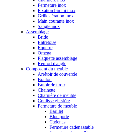
Fermeture inox
Fixation bimini inox
Grille aération inox
Main courante inox
Sangle inox
Assemblage
Bride
Entretoise
Equerre
Omega
Plaquette assemblage
Renfort d'angle
Composant du meuble
Arrêtoir de couvercle
Bouton
Butoir de tiroir
Chainette
Charnière de meuble
Coulisse glissière
Fermeture de meuble
Barillet
Bloc porte
Cadenas
Fermeture cadenassable