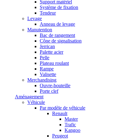
Support matériel
Système de fixation
Tendeur
Levage
Anneau de levage
Manutention
Bac de rangement
Cône de signalisation
Jerrican
Palette acier
Pelle
Plateau roulant
Rampe
Valisette
Merchandising
Ouvre-bouteille
Porte clef
Aménagement
Véhicule
Par modèle de véhicule
Renault
Master
Trafic
Kangoo
Peugeot