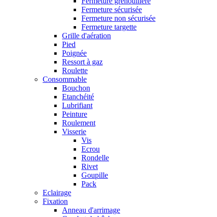
Fermeture grenouillère
Fermeture sécurisée
Fermeture non sécurisée
Fermeture targette
Grille d'aération
Pied
Poignée
Ressort à gaz
Roulette
Consommable
Bouchon
Etanchéité
Lubrifiant
Peinture
Roulement
Visserie
Vis
Ecrou
Rondelle
Rivet
Goupille
Pack
Eclairage
Fixation
Anneau d'arrimage