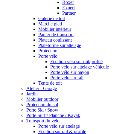
Boxer
Expert
Partner
Galerie de toit
Marche pied
Mobilier intérieur
Panier de transport
Plateau coulissant
Plateforme sur attelage
Protection
Porte vélo
Fixation vélo sur rail/profilé
Porte vélo sur attelage véhicule
Porte vélo sur hayon
Porte vélo sur rail
Tente de toit
Atelier - Garage
Jardin
Mobilier outdoor
Protection du sol
Porte Ski / Snow
Porte Surf / Planche / Kayak
Transport du vélo
Porte vélo sur attelage
Fixation sur rail & profile