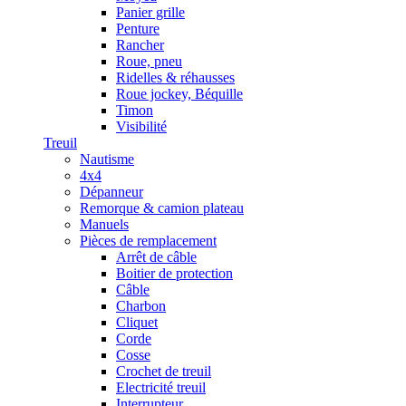
Panier grille
Penture
Rancher
Roue, pneu
Ridelles & réhausses
Roue jockey, Béquille
Timon
Visibilité
Treuil
Nautisme
4x4
Dépanneur
Remorque & camion plateau
Manuels
Pièces de remplacement
Arrêt de câble
Boitier de protection
Câble
Charbon
Cliquet
Corde
Cosse
Crochet de treuil
Electricité treuil
Interrupteur