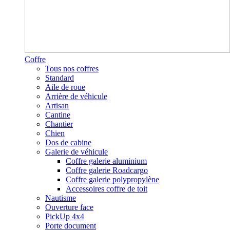
Coffre
Tous nos coffres
Standard
Aile de roue
Arrière de véhicule
Artisan
Cantine
Chantier
Chien
Dos de cabine
Galerie de véhicule
Coffre galerie aluminium
Coffre galerie Roadcargo
Coffre galerie polypropylène
Accessoires coffre de toit
Nautisme
Ouverture face
PickUp 4x4
Porte document