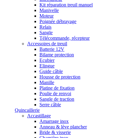
Kit réparation treuil manuel
Manivelle
Moteur
Poignée débrayage
Relais
Sangle
Télécommande, récepteur
Accessoires de treuil
Batterie 12V
Bilame protection
Ecubier
Elingue
Guide câble
Housse de protection
Manille
Platine de fixation
Poulie de renvoi
Sangle de traction
Serre câble
Quincaillerie
Accastillage
Amarrage inox
Anneau & lève plancher
Bride & visserie
Charnière inox