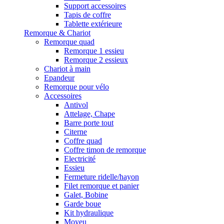
Support accessoires
Tapis de coffre
Tablette extérieure
Remorque & Chariot
Remorque quad
Remorque 1 essieu
Remorque 2 essieux
Chariot à main
Epandeur
Remorque pour vélo
Accessoires
Antivol
Attelage, Chape
Barre porte tout
Citerne
Coffre quad
Coffre timon de remorque
Electricité
Essieu
Fermeture ridelle/hayon
Filet remorque et panier
Galet, Bobine
Garde boue
Kit hydraulique
Moyeu