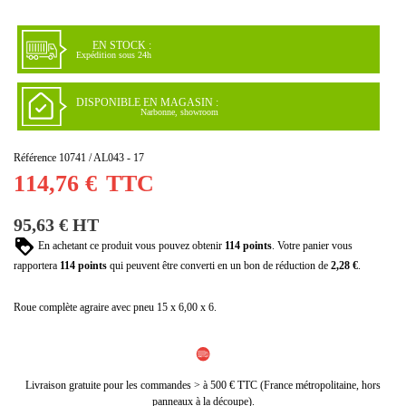
(1 avis)
EN STOCK :
Expédition sous 24h
DISPONIBLE EN MAGASIN :
Narbonne, showroom
Référence
10741 / AL043 - 17
114,76 €
TTC
95,63 € HT
En achetant ce produit vous pouvez obtenir
114
points
. Votre panier vous
rapportera
114
points
qui peuvent être converti en un bon de réduction de
2,28 €
.
Roue complète agraire avec pneu 15 x 6,00 x 6.
Livraison gratuite pour les commandes > à 500 € TTC (France métropolitaine, hors
panneaux à la découpe).