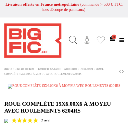
Livraison offerte en France métropolitaine
(commande > 500 € TTC,
hors découpe de panneaux).
0
BigFic
Tous les produits
Remorque & Chariot
Accessoires
Roue, pneu
ROUE
COMPLÈTE 15X6.00X6 À MOYEU AVEC ROULEMENTS 6204RS
ROUE COMPLÈTE 15X6.00X6 À MOYEU
AVEC ROULEMENTS 6204RS