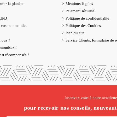
our la planète
Mentions légales
Paiement sécurisé
RGPD
Politique de confidentialité
e vos commandes
Politique des Cookies
Plan du site
nous ?
Service Clients, formulaire de r
onomisez !
é est récompensée !
Inscrivez-vous à notre newslette
pour recevoir nos conseils, nouveaut