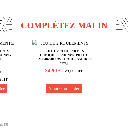
COMPLÉTEZ MALIN
MENTS
JEU DE 2 ROULEMENTS
1949 -
CONIQUES LM11949/11910 ET
0
LM67048/010 AVEC ACCESSOIRES
52784
34,90 €
-
29,08 € HT
 € HT
ier
Ajouter au panier
aire