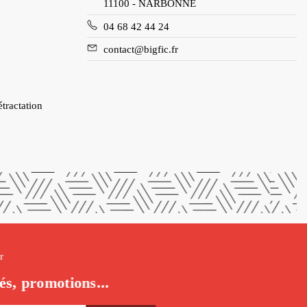
11100 - NARBONNE
04 68 42 44 24
contact@bigfic.fr
étractation
r
és, promotions...