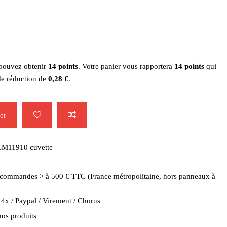
 pouvez obtenir
14
points
. Votre panier vous rapportera
14
points
qui
de réduction de
0,28 €
.
er
LM11910 cuvette
es commandes > à 500 € TTC (France métropolitaine, hors panneaux à
4x / Paypal / Virement / Chorus
nos produits