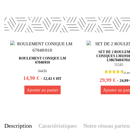
SET DE 2 ROULE
CONIQUES LM11910/1
ROULEMENT CONIQUE LM
LM67048/6701
67048/010
51245
04436
14,90 €
-
12,42 € HT
29,99 €
-
24,99
Ajouter au panier
Ajouter au pan
Description
Caractéristiques
Notre réseau parten