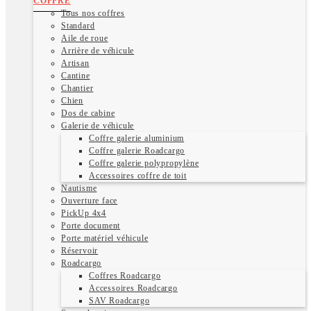
COFFRE
Tous nos coffres
Standard
Aile de roue
Arrière de véhicule
Artisan
Cantine
Chantier
Chien
Dos de cabine
Galerie de véhicule
Coffre galerie aluminium
Coffre galerie Roadcargo
Coffre galerie polypropylène
Accessoires coffre de toit
Nautisme
Ouverture face
PickUp 4x4
Porte document
Porte matériel véhicule
Réservoir
Roadcargo
Coffres Roadcargo
Accessoires Roadcargo
SAV Roadcargo