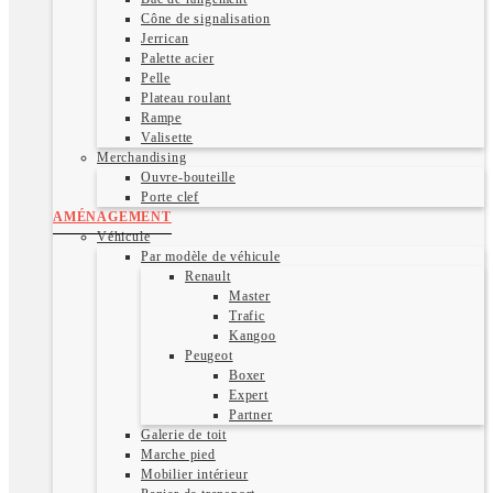
Cône de signalisation
Jerrican
Palette acier
Pelle
Plateau roulant
Rampe
Valisette
Merchandising
Ouvre-bouteille
Porte clef
AMÉNAGEMENT
Véhicule
Par modèle de véhicule
Renault
Master
Trafic
Kangoo
Peugeot
Boxer
Expert
Partner
Galerie de toit
Marche pied
Mobilier intérieur