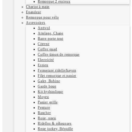
Remorque 2 essieux
Chariot à main
Epandeur
Remorque pour vélo
Accessoires
Antivol
Attelage, Chape
Barre porte tout
Citerne
Coffre quad
Coffre timon de remorque
Electricité
Essieu
Fermeture ridelle/hayon
Filet remorque et panier
Galet, Bobine
Garde boue
Kit hydraulique
Moyeu
Panier grille
Penture
Rancher
Roue, pneu
Ridelles & réhausses
Roue jockey, Béquille