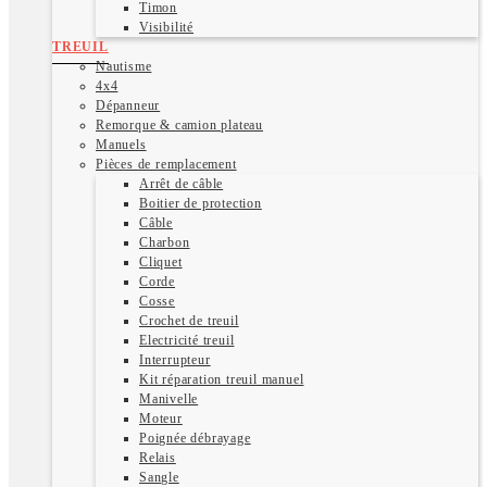
Timon
Visibilité
TREUIL
Nautisme
4x4
Dépanneur
Remorque & camion plateau
Manuels
Pièces de remplacement
Arrêt de câble
Boitier de protection
Câble
Charbon
Cliquet
Corde
Cosse
Crochet de treuil
Electricité treuil
Interrupteur
Kit réparation treuil manuel
Manivelle
Moteur
Poignée débrayage
Relais
Sangle