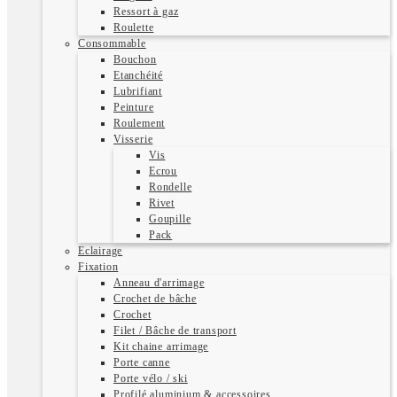
Ressort à gaz
Roulette
Consommable
Bouchon
Etanchéité
Lubrifiant
Peinture
Roulement
Visserie
Vis
Ecrou
Rondelle
Rivet
Goupille
Pack
Eclairage
Fixation
Anneau d'arrimage
Crochet de bâche
Crochet
Filet / Bâche de transport
Kit chaine arrimage
Porte canne
Porte vélo / ski
Profilé aluminium & accessoires