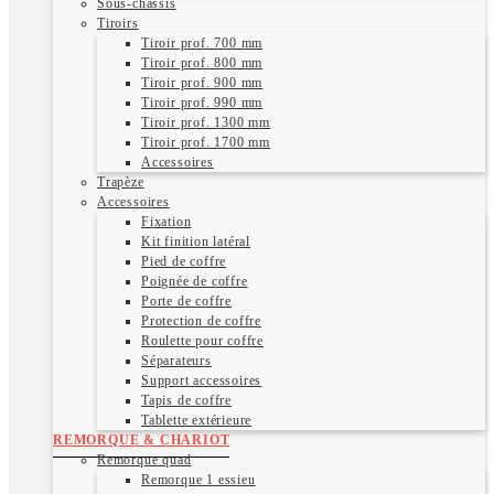
Sous-chassis
Tiroirs
Tiroir prof. 700 mm
Tiroir prof. 800 mm
Tiroir prof. 900 mm
Tiroir prof. 990 mm
Tiroir prof. 1300 mm
Tiroir prof. 1700 mm
Accessoires
Trapèze
Accessoires
Fixation
Kit finition latéral
Pied de coffre
Poignée de coffre
Porte de coffre
Protection de coffre
Roulette pour coffre
Séparateurs
Support accessoires
Tapis de coffre
Tablette extérieure
REMORQUE & CHARIOT
Remorque quad
Remorque 1 essieu