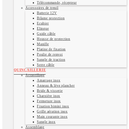
Télécommande, récepteur
Accessoires de treuil
Batterie 12V
Bilame protection
Ecubier
Elingue
Guide câble
Housse de protection
Manille
Platine de fixation
Poulie de renvoi
Sangle de traction
Serre câble
QUINCAILLERIE
Accastillage
Amarrage inox
Anneau & lève plancher
Bride & visserie
Charnière inox
Fermeture inox
Fixation bimini inox
Grille aération inox
Main courante inox
Sangle inox
Assemblage