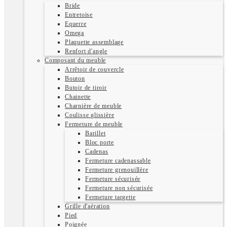
Bride
Entretoise
Equerre
Omega
Plaquette assemblage
Renfort d'angle
Composant du meuble
Arrêtoir de couvercle
Bouton
Butoir de tiroir
Chainette
Charnière de meuble
Coulisse glissière
Fermeture de meuble
Barillet
Bloc porte
Cadenas
Fermeture cadenassable
Fermeture grenouillère
Fermeture sécurisée
Fermeture non sécurisée
Fermeture targette
Grille d'aération
Pied
Poignée