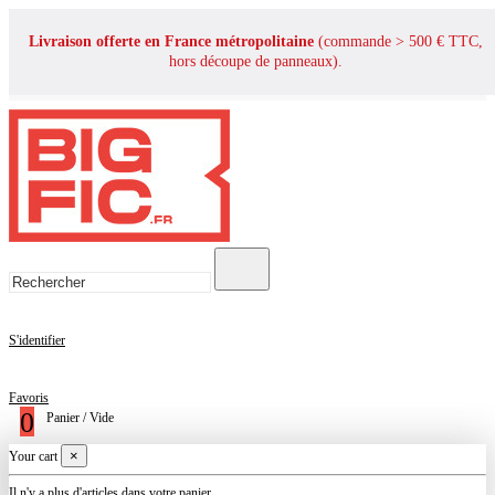
Livraison offerte en France métropolitaine
(commande > 500 € TTC,
hors découpe de panneaux).
S'identifier
Favoris
0
Panier
/
Vide
×
Your cart
Il n'y a plus d'articles dans votre panier