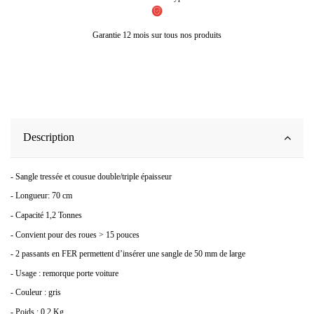
Garantie 12 mois sur tous nos produits
Description
- Sangle tressée et cousue double/triple épaisseur
- Longueur: 70 cm
- Capacité 1,2 Tonnes
- Convient pour des roues > 15 pouces
- 2 passants en FER permettent d’insérer une sangle de 50 mm de large
- Usage : remorque porte voiture
- Couleur : gris
- Poids : 0,2 Kg