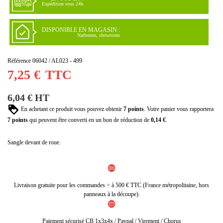
Expédition sous 24h
DISPONIBLE EN MAGASIN :
Narbonne, showroom
Référence
06042 / AL023 - 499
7,25 €
TTC
6,04 € HT
En achetant ce produit vous pouvez obtenir
7
points
. Votre panier vous rapportera
7
points
qui peuvent être converti en un bon de réduction de
0,14 €
.
Sangle devant de roue.
Livraison gratuite pour les commandes > à 500 € TTC (France métropolitaine, hors
panneaux à la découpe).
Paiement sécurisé CB 1x3x4x / Paypal / Virement / Chorus