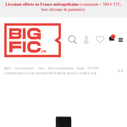
Livraison offerte en France métropolitaine
(commande > 500 € TTC,
hors découpe de panneaux).
0
BigFic
Tous les produits
Treuil
Pièces de remplacement
Sangle
DUTTON
LAINSON SANGLE AVEC CROCHET POUR TREUIL MANUEL 50 MM X 4,6 M