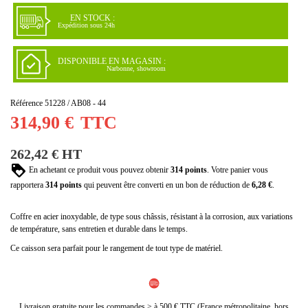
EN STOCK :
Expédition sous 24h
DISPONIBLE EN MAGASIN :
Narbonne, showroom
Référence
51228 / AB08 - 44
314,90 €
TTC
262,42 € HT
En achetant ce produit vous pouvez obtenir
314
points
. Votre panier vous
rapportera
314
points
qui peuvent être converti en un bon de réduction de
6,28 €
.
Coffre en acier inoxydable, de type sous châssis, résistant à la corrosion, aux variations
de température, sans entretien et durable dans le temps.
Ce caisson sera parfait pour le rangement de tout type de matériel.
Livraison gratuite pour les commandes > à 500 € TTC (France métropolitaine, hors