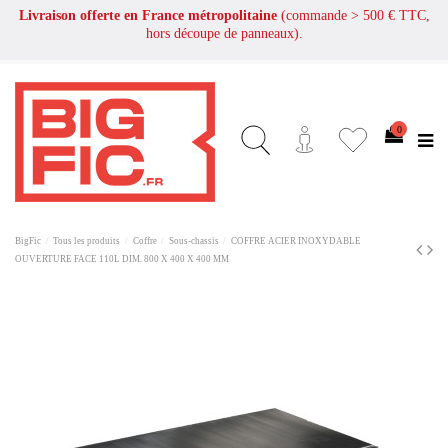
Livraison offerte en France métropolitaine
(commande > 500 € TTC,
hors découpe de panneaux).
0
BigFic
Tous les produits
Coffre
Sous-chassis
COFFRE ACIER INOXYDABLE
OUVERTURE FACE 110L DIM. 800 X 400 X 400 MM