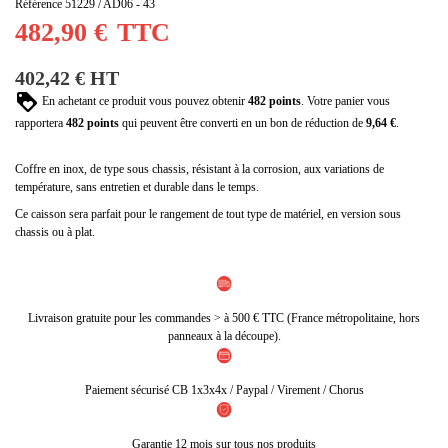
(1 avis)
Référence
51229 / AD06 - 43
482,90 €
TTC
402,42 € HT
En achetant ce produit vous pouvez obtenir
482
points
. Votre panier vous
rapportera
482
points
qui peuvent être converti en un bon de réduction de
9,64 €
.
Coffre en inox, de type sous chassis, résistant à la corrosion, aux variations de
température, sans entretien et durable dans le temps.
Ce caisson sera parfait pour le rangement de tout type de matériel, en version sous
chassis ou à plat.
Livraison gratuite pour les commandes > à 500 € TTC (France métropolitaine, hors
panneaux à la découpe).
Paiement sécurisé CB 1x3x4x / Paypal / Virement / Chorus
Garantie 12 mois sur tous nos produits