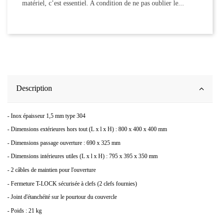
matériel, c’est essentiel. A condition de ne pas oublier le...
Description
- Inox épaisseur 1,5 mm type 304
- Dimensions extérieures hors tout (L x l x H) : 800 x 400 x 400 mm
- Dimensions passage ouverture : 690 x 325 mm
- Dimensions intérieures utiles (L x l x H) : 795 x 395 x 350 mm
- 2 câbles de maintien pour l'ouverture
- Fermeture T-LOCK sécurisée à clefs (2 clefs fournies)
- Joint d'étanchéité sur le pourtour du couvercle
- Poids : 21 kg