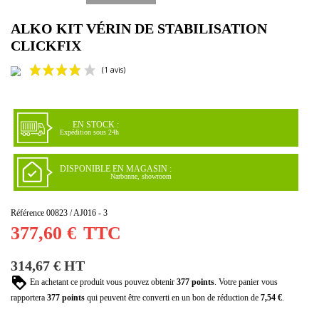
ALKO KIT VÉRIN DE STABILISATION
CLICKFIX
EN STOCK :
Expédition sous 24h
DISPONIBLE EN MAGASIN :
Narbonne, showroom
(1 avis)
Référence
00823 / AJ016 - 3
377,60 €
TTC
314,67 € HT
En achetant ce produit vous pouvez obtenir
377
points
. Votre panier vous
rapportera
377
points
qui peuvent être converti en un bon de réduction de
7,54 €
.