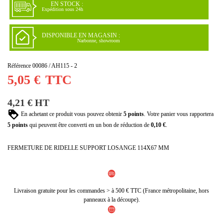
EN STOCK :
Expédition sous 24h
DISPONIBLE EN MAGASIN :
Narbonne, showroom
Référence
00086 / AH115 - 2
5,05 €
TTC
4,21 € HT
En achetant ce produit vous pouvez obtenir
5
points
. Votre panier vous rapportera
5
points
qui peuvent être converti en un bon de réduction de
0,10 €
.
FERMETURE DE RIDELLE SUPPORT LOSANGE 114X67 MM
Livraison gratuite pour les commandes > à 500 € TTC (France métropolitaine, hors
panneaux à la découpe).