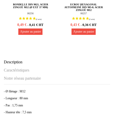
RONDELLE DIN 9021, ACIER
ECROU HEXAGONAL
ZINGUÉ M12 (Ø EXT 37 MM)
AUTOFREINÉ DIN 985-8, ACIER
ZINGUÉ M12
06256
06257
0,49 €
0,43 €
0,41 € HT
0,36 € HT
-
-
Ajouter au panier
Ajouter au panier
Description
Caractéristiques
Notre réseau partenaire
- Ø filetage : M12
- Longueur : 80 mm
- Pas : 1,75 mm
RONDELLE GROWER DIN 127
ECROU HEXAGONAL DIN 934-8
GRADE B, ACIER ZINGUÉ M12
PAS À GAUCHE, ACIER ZINGUÉ
- Hauteur tête : 7,5 mm
M12