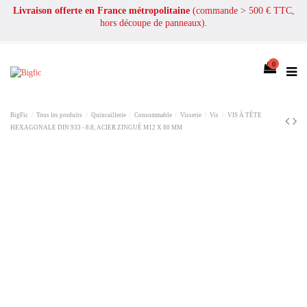
Livraison offerte en France métropolitaine
(commande > 500 € TTC,
hors découpe de panneaux).
0
BigFic
Tous les produits
Quincaillerie
Consommable
Visserie
Vis
VIS À TÊTE
HEXAGONALE DIN 933 - 8.8, ACIER ZINGUÉ M12 X 80 MM