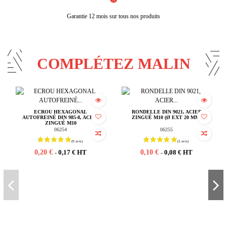
Garantie 12 mois sur tous nos produits
COMPLÉTEZ MALIN
ECROU HEXAGONAL
RONDELLE DIN 9021, ACIER
AUTOFREINÉ DIN 985-8, ACIER
ZINGUÉ M10 (Ø EXT 20 MM)
ZINGUÉ M10
06254
06255
0,20 €
0,10 €
0,17 € HT
0,08 € HT
-
-