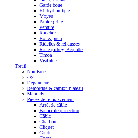
Garde boue
Kit hydraulique
Moyeu
Panier grille
Penture
Rancher
Roue, pneu
Ridelles & réhausses
Roue jockey, Béquille
Timon
Visibilité
Treuil
Nautisme
4x4
Dépanneur
Remorque & camion plateau
Manuels
Pièces de remplacement
Arrêt de câble
Boitier de protection
Câble
Charbon
Cliquet
Corde