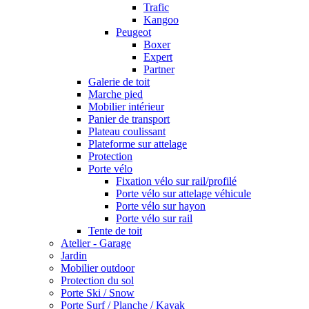
Trafic
Kangoo
Peugeot
Boxer
Expert
Partner
Galerie de toit
Marche pied
Mobilier intérieur
Panier de transport
Plateau coulissant
Plateforme sur attelage
Protection
Porte vélo
Fixation vélo sur rail/profilé
Porte vélo sur attelage véhicule
Porte vélo sur hayon
Porte vélo sur rail
Tente de toit
Atelier - Garage
Jardin
Mobilier outdoor
Protection du sol
Porte Ski / Snow
Porte Surf / Planche / Kayak