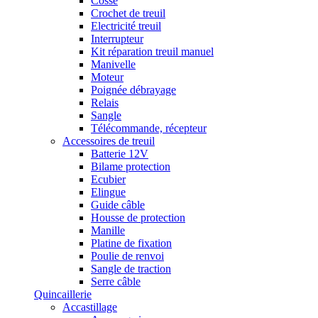
Cosse
Crochet de treuil
Electricité treuil
Interrupteur
Kit réparation treuil manuel
Manivelle
Moteur
Poignée débrayage
Relais
Sangle
Télécommande, récepteur
Accessoires de treuil
Batterie 12V
Bilame protection
Ecubier
Elingue
Guide câble
Housse de protection
Manille
Platine de fixation
Poulie de renvoi
Sangle de traction
Serre câble
Quincaillerie
Accastillage