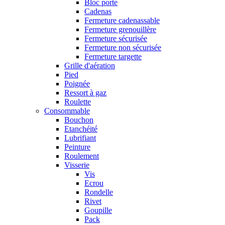
Bloc porte
Cadenas
Fermeture cadenassable
Fermeture grenouillère
Fermeture sécurisée
Fermeture non sécurisée
Fermeture targette
Grille d'aération
Pied
Poignée
Ressort à gaz
Roulette
Consommable
Bouchon
Etanchéité
Lubrifiant
Peinture
Roulement
Visserie
Vis
Ecrou
Rondelle
Rivet
Goupille
Pack