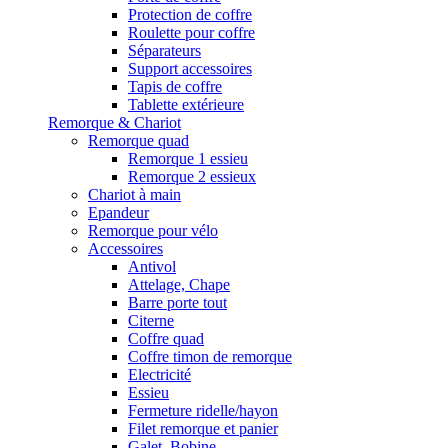
Protection de coffre
Roulette pour coffre
Séparateurs
Support accessoires
Tapis de coffre
Tablette extérieure
Remorque & Chariot
Remorque quad
Remorque 1 essieu
Remorque 2 essieux
Chariot à main
Epandeur
Remorque pour vélo
Accessoires
Antivol
Attelage, Chape
Barre porte tout
Citerne
Coffre quad
Coffre timon de remorque
Electricité
Essieu
Fermeture ridelle/hayon
Filet remorque et panier
Galet, Bobine