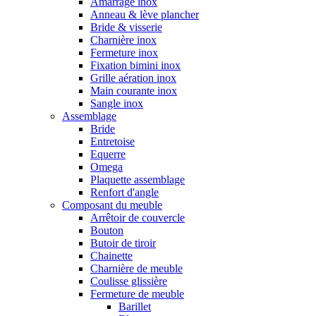
Amarrage inox
Anneau & lève plancher
Bride & visserie
Charnière inox
Fermeture inox
Fixation bimini inox
Grille aération inox
Main courante inox
Sangle inox
Assemblage
Bride
Entretoise
Equerre
Omega
Plaquette assemblage
Renfort d'angle
Composant du meuble
Arrêtoir de couvercle
Bouton
Butoir de tiroir
Chainette
Charnière de meuble
Coulisse glissière
Fermeture de meuble
Barillet