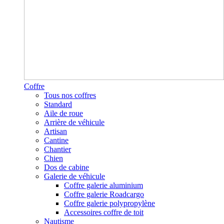
Coffre
Tous nos coffres
Standard
Aile de roue
Arrière de véhicule
Artisan
Cantine
Chantier
Chien
Dos de cabine
Galerie de véhicule
Coffre galerie aluminium
Coffre galerie Roadcargo
Coffre galerie polypropylène
Accessoires coffre de toit
Nautisme