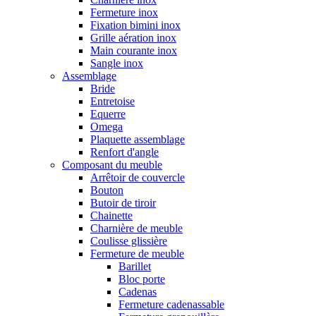
Fermeture inox
Fixation bimini inox
Grille aération inox
Main courante inox
Sangle inox
Assemblage
Bride
Entretoise
Equerre
Omega
Plaquette assemblage
Renfort d'angle
Composant du meuble
Arrêtoir de couvercle
Bouton
Butoir de tiroir
Chainette
Charnière de meuble
Coulisse glissière
Fermeture de meuble
Barillet
Bloc porte
Cadenas
Fermeture cadenassable