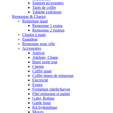
Support accessoires
Tapis de coffre
Tablette extérieure
Remorque & Chariot
Remorque quad
Remorque 1 essieu
Remorque 2 essieux
Chariot à main
Epandeur
Remorque pour vélo
Accessoires
Antivol
Attelage, Chape
Barre porte tout
Citerne
Coffre quad
Coffre timon de remorque
Electricité
Essieu
Fermeture ridelle/hayon
Filet remorque et panier
Galet, Bobine
Garde boue
Kit hydraulique
Moyeu