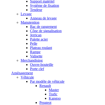
Support matériel
Système de fixation
Tendeur
Levage
Anneau de levage
Manutention
Bac de rangement
Cône de signalisation
Jerrican
Palette acier
Pelle
Plateau roulant
Rampe
Valisette
Merchandising
Ouvre-bouteille
Porte clef
Aménagement
Véhicule
Par modèle de véhicule
Renault
Master
Trafic
Kangoo
Peugeot