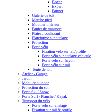
Boxer
Expert
Partner
Galerie de toit
Marche pied
Mobilier intérieur
Panier de transport
Plateau coulissant
Plateforme sur attelage
Protection
Porte vélo
Fixation vélo sur rail/profilé
Porte vélo sur attelage véhicule
Porte vélo sur hayon
Porte vélo sur rail
Tente de toit
Atelier - Garage
Jardin
Mobilier outdoor
Protection du sol
Porte Ski / Snow
Porte Surf / Planche / Kayak
Transport du vélo
Porte vélo sur attelage
Fixation sur rail & profile