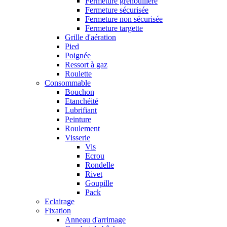
Fermeture grenouillère
Fermeture sécurisée
Fermeture non sécurisée
Fermeture targette
Grille d'aération
Pied
Poignée
Ressort à gaz
Roulette
Consommable
Bouchon
Etanchéité
Lubrifiant
Peinture
Roulement
Visserie
Vis
Ecrou
Rondelle
Rivet
Goupille
Pack
Eclairage
Fixation
Anneau d'arrimage