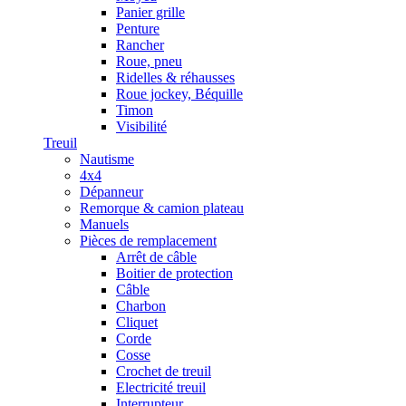
Panier grille
Penture
Rancher
Roue, pneu
Ridelles & réhausses
Roue jockey, Béquille
Timon
Visibilité
Treuil
Nautisme
4x4
Dépanneur
Remorque & camion plateau
Manuels
Pièces de remplacement
Arrêt de câble
Boitier de protection
Câble
Charbon
Cliquet
Corde
Cosse
Crochet de treuil
Electricité treuil
Interrupteur