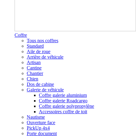
Coffre
Tous nos coffres
Standard
Aile de roue
Arrière de véhicule
Artisan
Cantine
Chantier
Chien
Dos de cabine
Galerie de véhicule
Coffre galerie aluminium
Coffre galerie Roadcargo
Coffre galerie polypropylène
Accessoires coffre de toit
Nautisme
Ouverture face
PickUp 4x4
Porte document