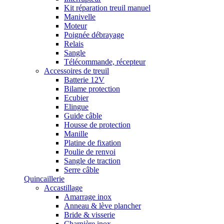
Kit réparation treuil manuel
Manivelle
Moteur
Poignée débrayage
Relais
Sangle
Télécommande, récepteur
Accessoires de treuil
Batterie 12V
Bilame protection
Ecubier
Elingue
Guide câble
Housse de protection
Manille
Platine de fixation
Poulie de renvoi
Sangle de traction
Serre câble
Quincaillerie
Accastillage
Amarrage inox
Anneau & lève plancher
Bride & visserie
Charnière inox