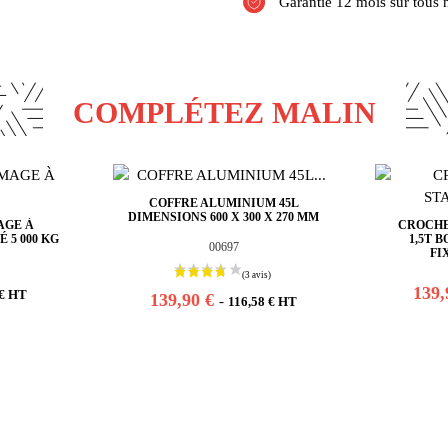
Garantie 12 mois sur tous 
COMPLÉTEZ MALIN
COFFRE ALUMINIUM 45L
DIMENSIONS 600 X 300 X 270 MM
AGE À
CROCHE
 5 000 KG
1,5T 
00697
FI
139,
 € HT
139,90 €
-
116,58 € HT