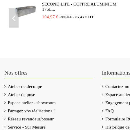
SECOND LIFE - COFFRE ALUMINIUM
175L...
104,97 €
-
87,47 € HT
299,90 €
Nos offres
Information
Atelier de découpe
Contactez-no
Atelier de pose
Espace ateli
Espace atelier - showroom
Engagement p
Partagez vos réalisations !
FAQ
Réseau revendeur/poseur
Formulaire 
Service - Sur Mesure
Historique d