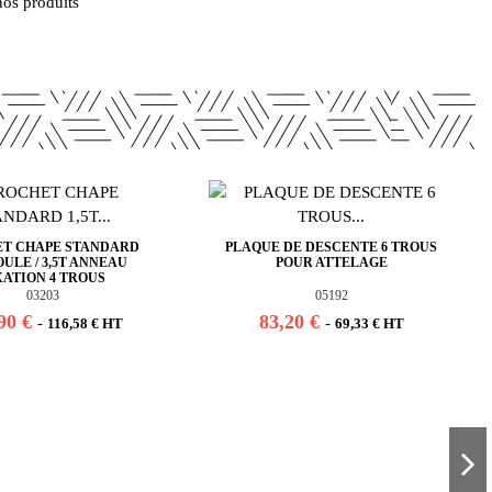
nos produits
T CHAPE STANDARD
PLAQUE DE DESCENTE 6 TROUS
BOULE / 3,5T ANNEAU
POUR ATTELAGE
XATION 4 TROUS
03203
05192
90 €
83,20 €
-
-
116,58 € HT
69,33 € HT