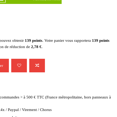
 pouvez obtenir
139
points
. Votre panier vous rapportera
139
points
bon de réduction de
2,78 €
.
er
es commandes > à 500 € TTC (France métropolitaine, hors panneaux à
4x / Paypal / Virement / Chorus