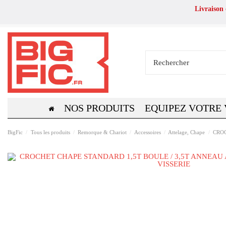
Livraison
NOS PRODUITS
EQUIPEZ VOTRE
BigFic
Tous les produits
Remorque & Chariot
Accessoires
Attelage, Chape
CROC