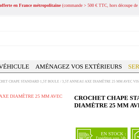
 offerte en France métropolitaine
(commande > 500 € TTC, hors découpe de 
 VÉHICULE
AMÉNAGEZ VOS EXTÉRIEURS
SER
HET CHAPE STANDARD 1,5T BOULE / 3,5T ANNEAU AXE DIAMÈTRE 25 MM AVEC VIS
CROCHET CHAPE STAN
DIAMÈTRE 25 MM AV
EN STOCK :
Expédition sous 24h