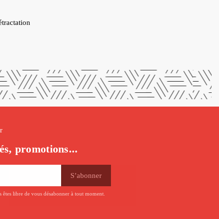
étractation
r
és, promotions...
us êtes libre de vous désabonner à tout moment.