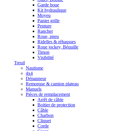
Garde boue
Kit hydraulique
Moyeu
Panier grille
Penture
Rancher
Roue, pneu
Ridelles & réhausses
Roue jockey, Béquille
Timon
Visibilité
Treuil
Nautisme
4x4
Dépanneur
Remorque & camion plateau
Manuels
Pièces de remplacement
Arrêt de câble
Boitier de protection
Câble
Charbon
Cliquet
Corde