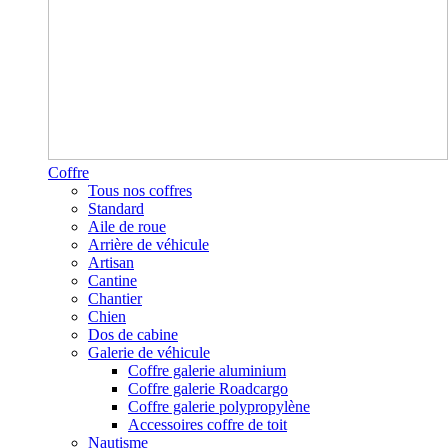
Coffre
Tous nos coffres
Standard
Aile de roue
Arrière de véhicule
Artisan
Cantine
Chantier
Chien
Dos de cabine
Galerie de véhicule
Coffre galerie aluminium
Coffre galerie Roadcargo
Coffre galerie polypropylène
Accessoires coffre de toit
Nautisme