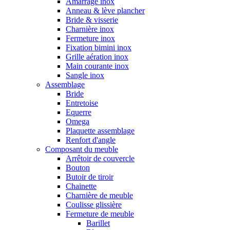
Amarrage inox
Anneau & lève plancher
Bride & visserie
Charnière inox
Fermeture inox
Fixation bimini inox
Grille aération inox
Main courante inox
Sangle inox
Assemblage
Bride
Entretoise
Equerre
Omega
Plaquette assemblage
Renfort d'angle
Composant du meuble
Arrêtoir de couvercle
Bouton
Butoir de tiroir
Chainette
Charnière de meuble
Coulisse glissière
Fermeture de meuble
Barillet