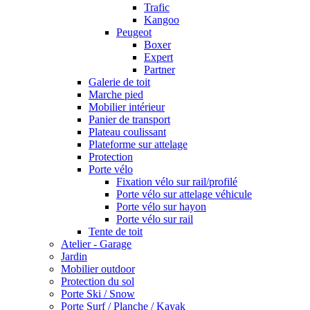
Trafic
Kangoo
Peugeot
Boxer
Expert
Partner
Galerie de toit
Marche pied
Mobilier intérieur
Panier de transport
Plateau coulissant
Plateforme sur attelage
Protection
Porte vélo
Fixation vélo sur rail/profilé
Porte vélo sur attelage véhicule
Porte vélo sur hayon
Porte vélo sur rail
Tente de toit
Atelier - Garage
Jardin
Mobilier outdoor
Protection du sol
Porte Ski / Snow
Porte Surf / Planche / Kayak