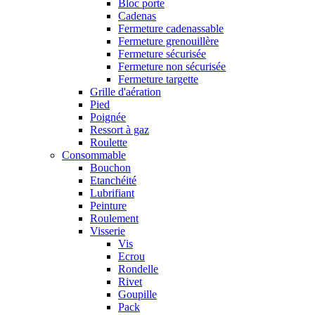
Bloc porte
Cadenas
Fermeture cadenassable
Fermeture grenouillère
Fermeture sécurisée
Fermeture non sécurisée
Fermeture targette
Grille d'aération
Pied
Poignée
Ressort à gaz
Roulette
Consommable
Bouchon
Etanchéité
Lubrifiant
Peinture
Roulement
Visserie
Vis
Ecrou
Rondelle
Rivet
Goupille
Pack