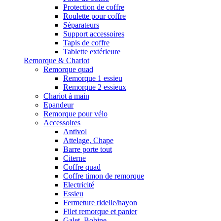
Protection de coffre
Roulette pour coffre
Séparateurs
Support accessoires
Tapis de coffre
Tablette extérieure
Remorque & Chariot
Remorque quad
Remorque 1 essieu
Remorque 2 essieux
Chariot à main
Epandeur
Remorque pour vélo
Accessoires
Antivol
Attelage, Chape
Barre porte tout
Citerne
Coffre quad
Coffre timon de remorque
Electricité
Essieu
Fermeture ridelle/hayon
Filet remorque et panier
Galet, Bobine