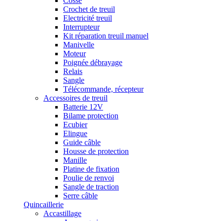
Cosse
Crochet de treuil
Electricité treuil
Interrupteur
Kit réparation treuil manuel
Manivelle
Moteur
Poignée débrayage
Relais
Sangle
Télécommande, récepteur
Accessoires de treuil
Batterie 12V
Bilame protection
Ecubier
Elingue
Guide câble
Housse de protection
Manille
Platine de fixation
Poulie de renvoi
Sangle de traction
Serre câble
Quincaillerie
Accastillage