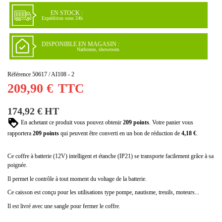
EN STOCK :
Expédition sous 24h
DISPONIBLE EN MAGASIN :
Narbonne, showroom
Référence
50617 / AI108 - 2
209,90 €
TTC
174,92 € HT
En achetant ce produit vous pouvez obtenir
209
points
. Votre panier vous
rapportera
209
points
qui peuvent être converti en un bon de réduction de
4,18 €
.
Ce coffre à batterie (12V) intelligent et étanche (IP21) se transporte facilement grâce à sa
poignée.
Il permet le contrôle à tout moment du voltage de la batterie.
Ce caisson est conçu pour les utilisations type pompe, nautisme, treuils, moteurs...
Il est livré avec une sangle pour fermer le coffre.