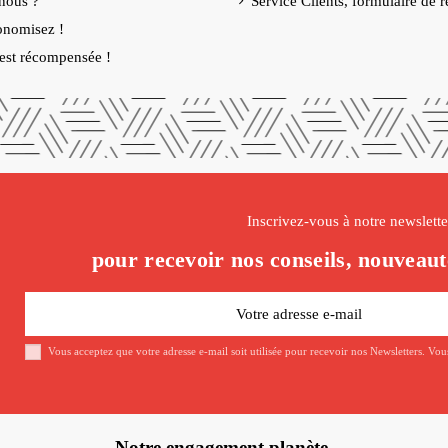
nous ?
Service Clients, formulaire de r
onomisez !
é est récompensée !
Inscrivez-vous à notre newslette
pour recevoir nos conseils, nouveaut
Vous acceptez que votre adresse e-mail soit utilisée pour recevoir nos Newsletters. Vo
Notre engagement planète.