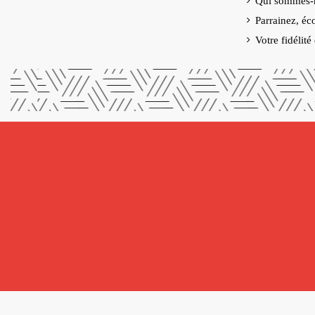
Qui sommes-
Parrainez, éc
Votre fidélit