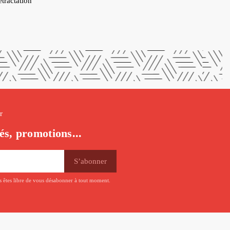
étractation
r
és, promotions...
us êtes libre de vous désabonner à tout moment.