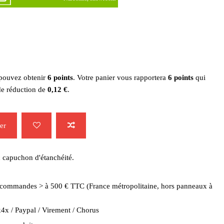
 pouvez obtenir
6
points
. Votre panier vous rapportera
6
points
qui
de réduction de
0,12 €
.
er
c capuchon d'étanchéité.
es commandes > à 500 € TTC (France métropolitaine, hors panneaux à
4x / Paypal / Virement / Chorus