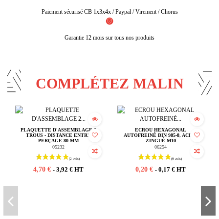
Paiement sécurisé CB 1x3x4x / Paypal / Virement / Chorus
Garantie 12 mois sur tous nos produits
COMPLÉTEZ MALIN
PLAQUETTE D'ASSEMBLAGE 2
ECROU HEXAGONAL
TROUS - DISTANCE ENTRE
AUTOFREINÉ DIN 985-8, ACIER
PERÇAGE 80 MM
ZINGUÉ M10
05232
06254
4,70 €
0,20 €
3,92 € HT
0,17 € HT
-
-