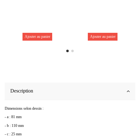
Ajouter au panier
Ajouter au panier
Description
Dimensions selon dessin :
- a : 81 mm
- b : 110 mm
- c : 25 mm