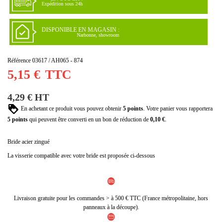
Expédition sous 24h
DISPONIBLE EN MAGASIN :
Narbonne, showroom
Référence
03617 / AH065 - 874
5,15 €
TTC
4,29 € HT
En achetant ce produit vous pouvez obtenir
5
points
. Votre panier vous rapportera
5
points
qui peuvent être converti en un bon de réduction de
0,10 €
.
Bride acier zingué
La visserie compatible avec votre bride est proposée ci-dessous
Livraison gratuite pour les commandes > à 500 € TTC (France métropolitaine, hors
panneaux à la découpe).