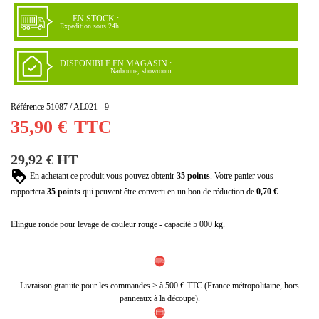
EN STOCK :
Expédition sous 24h
DISPONIBLE EN MAGASIN :
Narbonne, showroom
Référence
51087 / AL021 - 9
35,90 €
TTC
29,92 € HT
En achetant ce produit vous pouvez obtenir
35
points
. Votre panier vous
rapportera
35
points
qui peuvent être converti en un bon de réduction de
0,70 €
.
Elingue ronde pour levage de couleur rouge - capacité 5 000 kg.
Livraison gratuite pour les commandes > à 500 € TTC (France métropolitaine, hors
panneaux à la découpe).