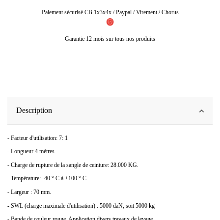
Paiement sécurisé CB 1x3x4x / Paypal / Virement / Chorus
Garantie 12 mois sur tous nos produits
Description
- Facteur d'utilisation: 7: 1
- Longueur 4 mètres
- Charge de rupture de la sangle de ceinture: 28.000 KG.
- Température: -40 ° C à +100 ° C.
- Largeur : 70 mm.
- SWL (charge maximale d'utilisation) : 5000 daN, soit 5000 kg
- Bande de couleur rouge. Application divers travaux de levage