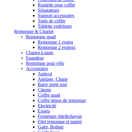
Roulette pour coffre
Séparateurs
Support accessoires
Tapis de coffre
Tablette extérieure
Remorque & Chariot
Remorque quad
Remorque 1 essieu
Remorque 2 essieux
Chariot à main
Epandeur
Remorque pour vélo
Accessoires
Antivol
Attelage, Chape
Barre porte tout
Citerne
Coffre quad
Coffre timon de remorque
Electricité
Essieu
Fermeture ridelle/hayon
Filet remorque et panier
Galet, Bobine