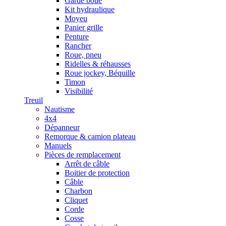
Garde boue
Kit hydraulique
Moyeu
Panier grille
Penture
Rancher
Roue, pneu
Ridelles & réhausses
Roue jockey, Béquille
Timon
Visibilité
Treuil
Nautisme
4x4
Dépanneur
Remorque & camion plateau
Manuels
Pièces de remplacement
Arrêt de câble
Boitier de protection
Câble
Charbon
Cliquet
Corde
Cosse