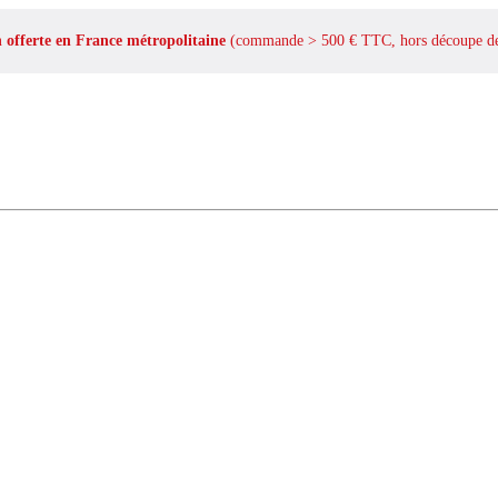
n offerte en France métropolitaine
(commande > 500 € TTC, hors découpe de