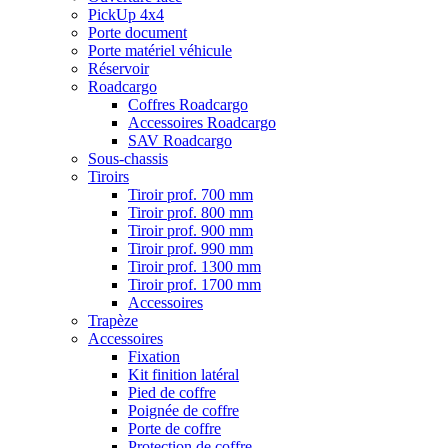
PickUp 4x4
Porte document
Porte matériel véhicule
Réservoir
Roadcargo
Coffres Roadcargo
Accessoires Roadcargo
SAV Roadcargo
Sous-chassis
Tiroirs
Tiroir prof. 700 mm
Tiroir prof. 800 mm
Tiroir prof. 900 mm
Tiroir prof. 990 mm
Tiroir prof. 1300 mm
Tiroir prof. 1700 mm
Accessoires
Trapèze
Accessoires
Fixation
Kit finition latéral
Pied de coffre
Poignée de coffre
Porte de coffre
Protection de coffre