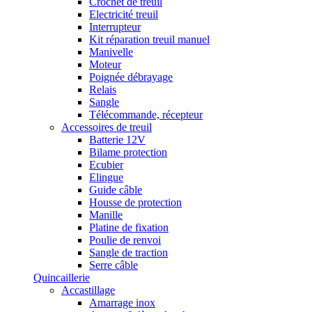
Crochet de treuil
Electricité treuil
Interrupteur
Kit réparation treuil manuel
Manivelle
Moteur
Poignée débrayage
Relais
Sangle
Télécommande, récepteur
Accessoires de treuil
Batterie 12V
Bilame protection
Ecubier
Elingue
Guide câble
Housse de protection
Manille
Platine de fixation
Poulie de renvoi
Sangle de traction
Serre câble
Quincaillerie
Accastillage
Amarrage inox