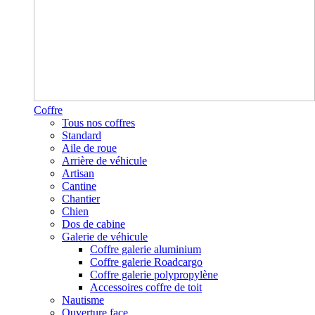
Coffre
Tous nos coffres
Standard
Aile de roue
Arrière de véhicule
Artisan
Cantine
Chantier
Chien
Dos de cabine
Galerie de véhicule
Coffre galerie aluminium
Coffre galerie Roadcargo
Coffre galerie polypropylène
Accessoires coffre de toit
Nautisme
Ouverture face