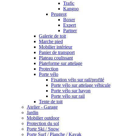
Trafic
Kangoo
Peugeot
Boxer
Expert
Partner
Galerie de toit
Marche pied
Mobilier intérieur
Panier de transport
Plateau coulissant
Plateforme sur attelage
Protection
Porte vélo
Fixation vélo sur rail/profilé
Porte vélo sur attelage véhicule
Porte vélo sur hayon
Porte vélo sur rail
Tente de toit
Atelier - Garage
Jardin
Mobilier outdoor
Protection du sol
Porte Ski / Snow
Porte Surf / Planche / Kayak