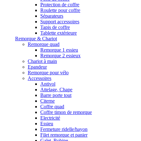
Protection de coffre
Roulette pour coffre
Séparateurs
Support accessoires
Tapis de coffre
Tablette extérieure
Remorque & Chariot
Remorque quad
Remorque 1 essieu
Remorque 2 essieux
Chariot à main
Epandeur
Remorque pour vélo
Accessoires
Antivol
Attelage, Chape
Barre porte tout
Citerne
Coffre quad
Coffre timon de remorque
Electricité
Essieu
Fermeture ridelle/hayon
Filet remorque et panier
Galet, Bobine