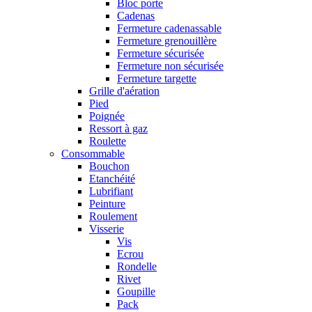
Bloc porte
Cadenas
Fermeture cadenassable
Fermeture grenouillère
Fermeture sécurisée
Fermeture non sécurisée
Fermeture targette
Grille d'aération
Pied
Poignée
Ressort à gaz
Roulette
Consommable
Bouchon
Etanchéité
Lubrifiant
Peinture
Roulement
Visserie
Vis
Ecrou
Rondelle
Rivet
Goupille
Pack