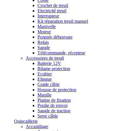
Cosse
Crochet de treuil
Electricité treuil
Interrupteur
Kit réparation treuil manuel
Manivelle
Moteur
Poignée débrayage
Relais
Sangle
Télécommande, récepteur
Accessoires de treuil
Batterie 12V
Bilame protection
Ecubier
Elingue
Guide câble
Housse de protection
Manille
Platine de fixation
Poulie de renvoi
Sangle de traction
Serre câble
Quincaillerie
Accastillage