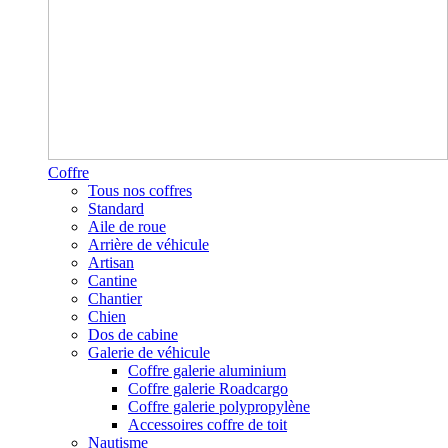
Coffre
Tous nos coffres
Standard
Aile de roue
Arrière de véhicule
Artisan
Cantine
Chantier
Chien
Dos de cabine
Galerie de véhicule
Coffre galerie aluminium
Coffre galerie Roadcargo
Coffre galerie polypropylène
Accessoires coffre de toit
Nautisme