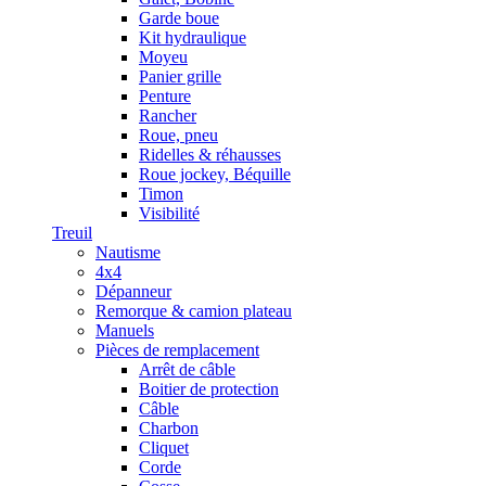
Garde boue
Kit hydraulique
Moyeu
Panier grille
Penture
Rancher
Roue, pneu
Ridelles & réhausses
Roue jockey, Béquille
Timon
Visibilité
Treuil
Nautisme
4x4
Dépanneur
Remorque & camion plateau
Manuels
Pièces de remplacement
Arrêt de câble
Boitier de protection
Câble
Charbon
Cliquet
Corde