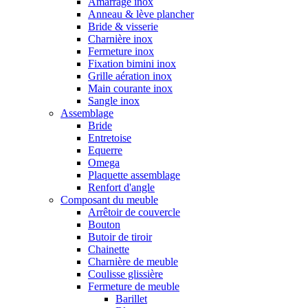
Amarrage inox
Anneau & lève plancher
Bride & visserie
Charnière inox
Fermeture inox
Fixation bimini inox
Grille aération inox
Main courante inox
Sangle inox
Assemblage
Bride
Entretoise
Equerre
Omega
Plaquette assemblage
Renfort d'angle
Composant du meuble
Arrêtoir de couvercle
Bouton
Butoir de tiroir
Chainette
Charnière de meuble
Coulisse glissière
Fermeture de meuble
Barillet