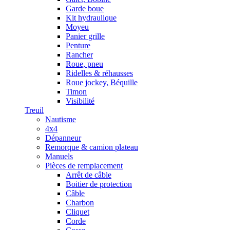
Garde boue
Kit hydraulique
Moyeu
Panier grille
Penture
Rancher
Roue, pneu
Ridelles & réhausses
Roue jockey, Béquille
Timon
Visibilité
Treuil
Nautisme
4x4
Dépanneur
Remorque & camion plateau
Manuels
Pièces de remplacement
Arrêt de câble
Boitier de protection
Câble
Charbon
Cliquet
Corde