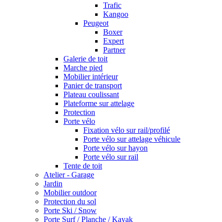
Trafic
Kangoo
Peugeot
Boxer
Expert
Partner
Galerie de toit
Marche pied
Mobilier intérieur
Panier de transport
Plateau coulissant
Plateforme sur attelage
Protection
Porte vélo
Fixation vélo sur rail/profilé
Porte vélo sur attelage véhicule
Porte vélo sur hayon
Porte vélo sur rail
Tente de toit
Atelier - Garage
Jardin
Mobilier outdoor
Protection du sol
Porte Ski / Snow
Porte Surf / Planche / Kayak