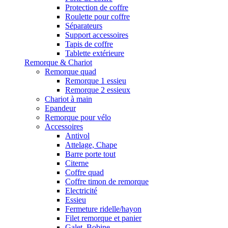
Protection de coffre
Roulette pour coffre
Séparateurs
Support accessoires
Tapis de coffre
Tablette extérieure
Remorque & Chariot
Remorque quad
Remorque 1 essieu
Remorque 2 essieux
Chariot à main
Epandeur
Remorque pour vélo
Accessoires
Antivol
Attelage, Chape
Barre porte tout
Citerne
Coffre quad
Coffre timon de remorque
Electricité
Essieu
Fermeture ridelle/hayon
Filet remorque et panier
Galet, Bobine