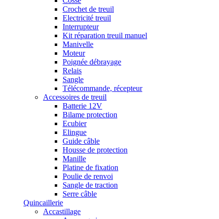
Cosse
Crochet de treuil
Electricité treuil
Interrupteur
Kit réparation treuil manuel
Manivelle
Moteur
Poignée débrayage
Relais
Sangle
Télécommande, récepteur
Accessoires de treuil
Batterie 12V
Bilame protection
Ecubier
Elingue
Guide câble
Housse de protection
Manille
Platine de fixation
Poulie de renvoi
Sangle de traction
Serre câble
Quincaillerie
Accastillage