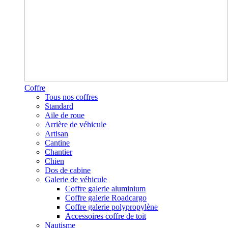
Coffre
Tous nos coffres
Standard
Aile de roue
Arrière de véhicule
Artisan
Cantine
Chantier
Chien
Dos de cabine
Galerie de véhicule
Coffre galerie aluminium
Coffre galerie Roadcargo
Coffre galerie polypropylène
Accessoires coffre de toit
Nautisme