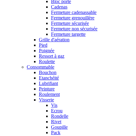
Bloc porte
Cadenas
Fermeture cadenassable
Fermeture grenouillère
Fermeture sécurisée
Fermeture non sécurisée
Fermeture targette
Grille d'aération
Pied
Poignée
Ressort à gaz
Roulette
Consommable
Bouchon
Etanchéité
Lubrifiant
Peinture
Roulement
Visserie
Vis
Ecrou
Rondelle
Rivet
Goupille
Pack