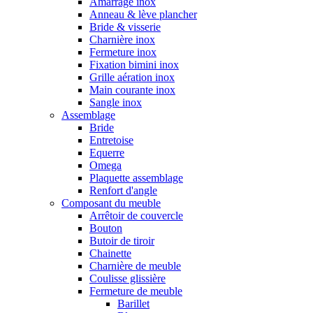
Amarrage inox
Anneau & lève plancher
Bride & visserie
Charnière inox
Fermeture inox
Fixation bimini inox
Grille aération inox
Main courante inox
Sangle inox
Assemblage
Bride
Entretoise
Equerre
Omega
Plaquette assemblage
Renfort d'angle
Composant du meuble
Arrêtoir de couvercle
Bouton
Butoir de tiroir
Chainette
Charnière de meuble
Coulisse glissière
Fermeture de meuble
Barillet