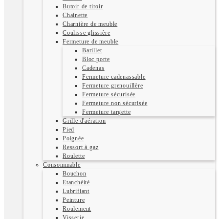
Butoir de tiroir
Chainette
Charnière de meuble
Coulisse glissière
Fermeture de meuble
Barillet
Bloc porte
Cadenas
Fermeture cadenassable
Fermeture grenouillère
Fermeture sécurisée
Fermeture non sécurisée
Fermeture targette
Grille d'aération
Pied
Poignée
Ressort à gaz
Roulette
Consommable
Bouchon
Etanchéité
Lubrifiant
Peinture
Roulement
Visserie