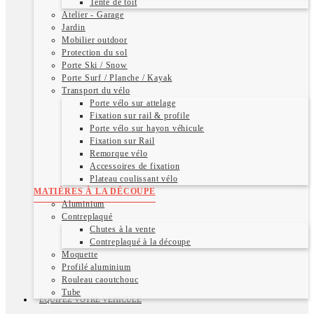
Tente de toit
Atelier - Garage
Jardin
Mobilier outdoor
Protection du sol
Porte Ski / Snow
Porte Surf / Planche / Kayak
Transport du vélo
Porte vélo sur attelage
Fixation sur rail & profile
Porte vélo sur hayon véhicule
Fixation sur Rail
Remorque vélo
Accessoires de fixation
Plateau coulissant vélo
MATIÈRES À LA DÉCOUPE
Aluminium
Contreplaqué
Chutes à la vente
Contreplaqué à la découpe
Moquette
Profilé aluminium
Rouleau caoutchouc
Tube
EQUIPEZ VOTRE VÉHICULE