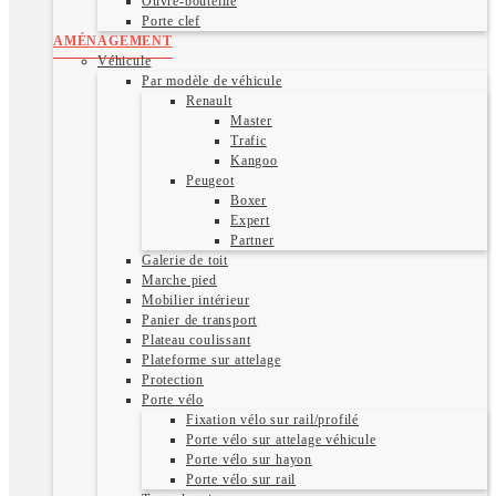
Ouvre-bouteille
Porte clef
AMÉNAGEMENT
Véhicule
Par modèle de véhicule
Renault
Master
Trafic
Kangoo
Peugeot
Boxer
Expert
Partner
Galerie de toit
Marche pied
Mobilier intérieur
Panier de transport
Plateau coulissant
Plateforme sur attelage
Protection
Porte vélo
Fixation vélo sur rail/profilé
Porte vélo sur attelage véhicule
Porte vélo sur hayon
Porte vélo sur rail