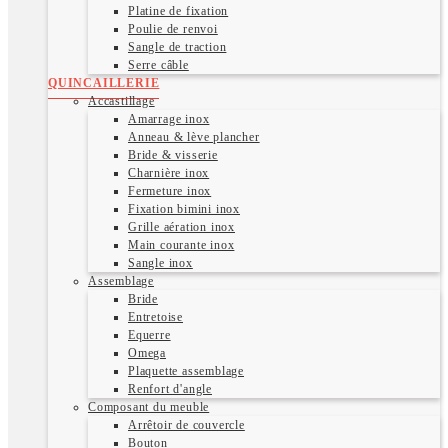
Platine de fixation
Poulie de renvoi
Sangle de traction
Serre câble
QUINCAILLERIE
Accastillage
Amarrage inox
Anneau & lève plancher
Bride & visserie
Charnière inox
Fermeture inox
Fixation bimini inox
Grille aération inox
Main courante inox
Sangle inox
Assemblage
Bride
Entretoise
Equerre
Omega
Plaquette assemblage
Renfort d'angle
Composant du meuble
Arrêtoir de couvercle
Bouton