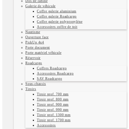
Dos de cabine
Galerie de véhicule
Coffre galerie aluminium
Coffre galerie Roadcargo
Coffre galerie polypropylène
Accessoires coffre de toit
Nautisme
Ouverture face
PickUp 4x4
Porte document
Porte matériel véhicule
Réservoir
Roadcargo
Coffres Roadcargo
Accessoires Roadcargo
SAV Roadcargo
Sous-chassis
Tiroirs
Tiroir prof. 700 mm
Tiroir prof. 800 mm
Tiroir prof. 900 mm
Tiroir prof. 990 mm
Tiroir prof. 1300 mm
Tiroir prof. 1700 mm
Accessoires