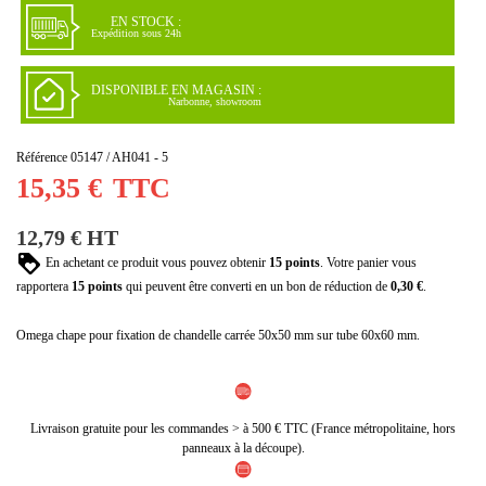
EN STOCK :
Expédition sous 24h
DISPONIBLE EN MAGASIN :
Narbonne, showroom
Référence
05147 / AH041 - 5
15,35 €
TTC
12,79 € HT
En achetant ce produit vous pouvez obtenir
15
points
. Votre panier vous
rapportera
15
points
qui peuvent être converti en un bon de réduction de
0,30 €
.
Omega chape pour fixation de chandelle carrée 50x50 mm sur tube 60x60 mm.
Livraison gratuite pour les commandes > à 500 € TTC (France métropolitaine, hors
panneaux à la découpe).