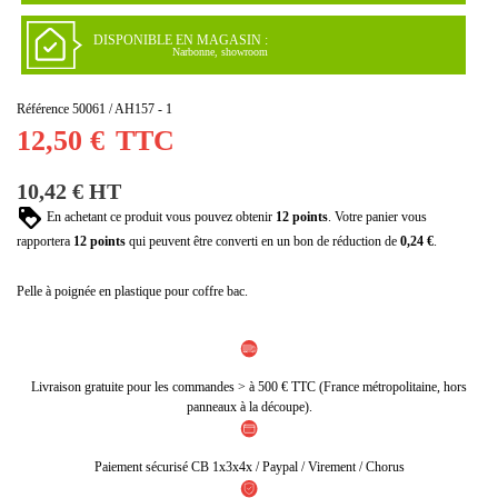
DISPONIBLE EN MAGASIN :
Narbonne, showroom
Référence
50061 / AH157 - 1
12,50 €
TTC
10,42 € HT
En achetant ce produit vous pouvez obtenir
12
points
. Votre panier vous
rapportera
12
points
qui peuvent être converti en un bon de réduction de
0,24 €
.
Pelle à poignée en plastique pour coffre bac.
Livraison gratuite pour les commandes > à 500 € TTC (France métropolitaine, hors
panneaux à la découpe).
Paiement sécurisé CB 1x3x4x / Paypal / Virement / Chorus