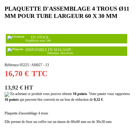
PLAQUETTE D'ASSEMBLAGE 4 TROUS Ø11
MM POUR TUBE LARGEUR 60 X 30 MM
EN STOCK :
Expédition sous 24h
DISPONIBLE EN MAGASIN :
Narbonne, showroom
Référence
05225 / AH027 - 13
16,70 €
TTC
13,92 € HT
En achetant ce produit vous pouvez obtenir
16
points
. Votre panier vous rapportera
16
points
qui peuvent être converti en un bon de réduction de
0,32 €
.
Plaquette d'assemblage 4 trous
Elle permet de fixer un coffre sur un timon de 60x60 mm ou de 30x30 mm.