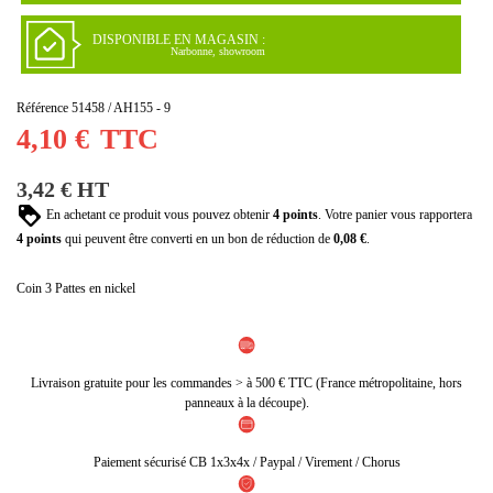
DISPONIBLE EN MAGASIN :
Narbonne, showroom
Référence
51458 / AH155 - 9
4,10 €
TTC
3,42 € HT
En achetant ce produit vous pouvez obtenir
4
points
. Votre panier vous rapportera
4
points
qui peuvent être converti en un bon de réduction de
0,08 €
.
Coin 3 Pattes en nickel
Livraison gratuite pour les commandes > à 500 € TTC (France métropolitaine, hors
panneaux à la découpe).
Paiement sécurisé CB 1x3x4x / Paypal / Virement / Chorus