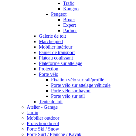
Trafic
Kangoo
Peugeot
Boxer
Expert
Partner
Galerie de toit
Marche pied
Mobilier intérieur
Panier de transport
Plateau coulissant
Plateforme sur attelage
Protection
Porte vélo
Fixation vélo sur rail/profilé
Porte vélo sur attelage véhicule
Porte vélo sur hayon
Porte vélo sur rail
Tente de toit
Atelier - Garage
Jardin
Mobilier outdoor
Protection du sol
Porte Ski / Snow
Porte Surf / Planche / Kayak