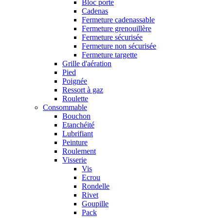
Bloc porte
Cadenas
Fermeture cadenassable
Fermeture grenouillère
Fermeture sécurisée
Fermeture non sécurisée
Fermeture targette
Grille d'aération
Pied
Poignée
Ressort à gaz
Roulette
Consommable
Bouchon
Etanchéité
Lubrifiant
Peinture
Roulement
Visserie
Vis
Ecrou
Rondelle
Rivet
Goupille
Pack