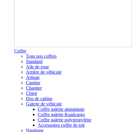
Coffre
Tous nos coffres
Standard
Aile de roue
Arrière de véhicule
Artisan
Cantine
Chantier
Chien
Dos de cabine
Galerie de véhicule
Coffre galerie aluminium
Coffre galerie Roadcargo
Coffre galerie polypropylène
Accessoires coffre de toit
Nautisme