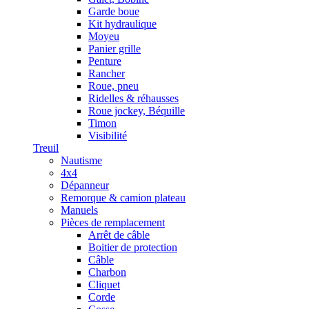
Garde boue
Kit hydraulique
Moyeu
Panier grille
Penture
Rancher
Roue, pneu
Ridelles & réhausses
Roue jockey, Béquille
Timon
Visibilité
Treuil
Nautisme
4x4
Dépanneur
Remorque & camion plateau
Manuels
Pièces de remplacement
Arrêt de câble
Boitier de protection
Câble
Charbon
Cliquet
Corde