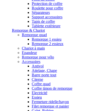
Protection de coffre
Roulette pour coffre
Séparateurs
Support accessoires
Tapis de coffre
Tablette extérieure
Remorque & Chariot
Remorque quad
Remorque 1 essieu
Remorque 2 essieux
Chariot à main
Epandeur
Remorque pour vélo
Accessoires
Antivol
Attelage, Chape
Barre porte tout
Citerne
Coffre quad
Coffre timon de remorque
Electricité
Essieu
Fermeture ridelle/hayon
Filet remorque et panier
Galet, Bobine