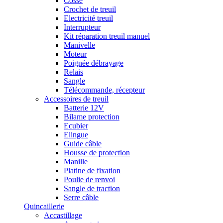
Cosse
Crochet de treuil
Electricité treuil
Interrupteur
Kit réparation treuil manuel
Manivelle
Moteur
Poignée débrayage
Relais
Sangle
Télécommande, récepteur
Accessoires de treuil
Batterie 12V
Bilame protection
Ecubier
Elingue
Guide câble
Housse de protection
Manille
Platine de fixation
Poulie de renvoi
Sangle de traction
Serre câble
Quincaillerie
Accastillage