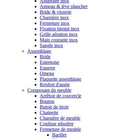
Amarrage inox
Anneau & lève plancher
Bride & visserie
Charnière inox
Fermeture inox
Fixation bimini inox
Grille aération inox
Main courante inox
Sangle inox
Assemblage
Bride
Entretoise
Equerre
Omega
Plaquette assemblage
Renfort d'angle
Composant du meuble
Arrêtoir de couvercle
Bouton
Butoir de tiroir
Chainette
Charnière de meuble
Coulisse glissière
Fermeture de meuble
Barillet