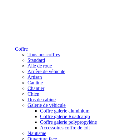
Coffre
Tous nos coffres
Standard
Aile de roue
Arrière de véhicule
Artisan
Cantine
Chantier
Chien
Dos de cabine
Galerie de véhicule
Coffre galerie aluminium
Coffre galerie Roadcargo
Coffre galerie polypropylène
Accessoires coffre de toit
Nautisme
Ouverture face