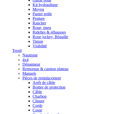
Garde boue
Kit hydraulique
Moyeu
Panier grille
Penture
Rancher
Roue, pneu
Ridelles & réhausses
Roue jockey, Béquille
Timon
Visibilité
Treuil
Nautisme
4x4
Dépanneur
Remorque & camion plateau
Manuels
Pièces de remplacement
Arrêt de câble
Boitier de protection
Câble
Charbon
Cliquet
Corde
Cosse