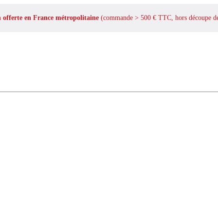
n offerte en France métropolitaine
(commande > 500 € TTC, hors découpe de