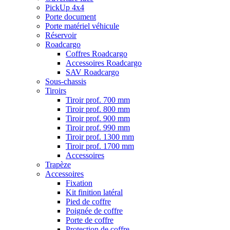
PickUp 4x4
Porte document
Porte matériel véhicule
Réservoir
Roadcargo
Coffres Roadcargo
Accessoires Roadcargo
SAV Roadcargo
Sous-chassis
Tiroirs
Tiroir prof. 700 mm
Tiroir prof. 800 mm
Tiroir prof. 900 mm
Tiroir prof. 990 mm
Tiroir prof. 1300 mm
Tiroir prof. 1700 mm
Accessoires
Trapèze
Accessoires
Fixation
Kit finition latéral
Pied de coffre
Poignée de coffre
Porte de coffre
Protection de coffre