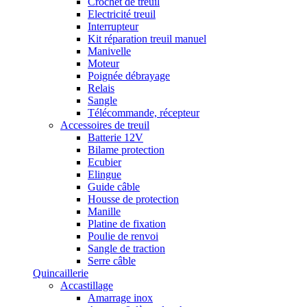
Crochet de treuil
Electricité treuil
Interrupteur
Kit réparation treuil manuel
Manivelle
Moteur
Poignée débrayage
Relais
Sangle
Télécommande, récepteur
Accessoires de treuil
Batterie 12V
Bilame protection
Ecubier
Elingue
Guide câble
Housse de protection
Manille
Platine de fixation
Poulie de renvoi
Sangle de traction
Serre câble
Quincaillerie
Accastillage
Amarrage inox