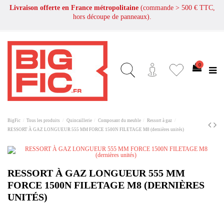
Livraison offerte en France métropolitaine
(commande > 500 € TTC,
hors découpe de panneaux).
0
BigFic
Tous les produits
Quincaillerie
Composant du meuble
Ressort à gaz
RESSORT À GAZ LONGUEUR 555 MM FORCE 1500N FILETAGE M8 (dernières unités)
RESSORT À GAZ LONGUEUR 555 MM
FORCE 1500N FILETAGE M8 (DERNIÈRES
UNITÉS)