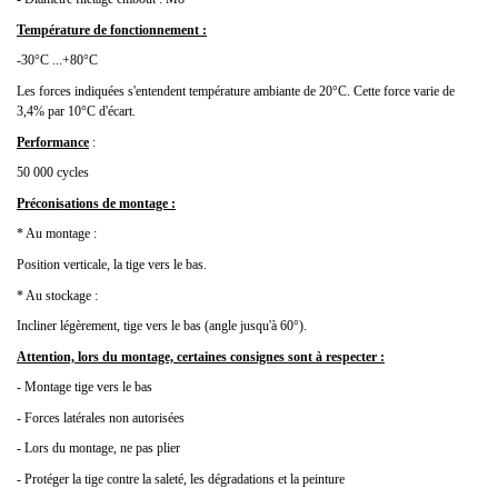
Température de fonctionnement :
-30°C ...+80°C
Les forces indiquées s'entendent température ambiante de 20°C. Cette force varie de
3,4% par 10°C d'écart.
Performance
:
50 000 cycles
Préconisations de montage :
* Au montage :
Position verticale, la tige vers le bas.
* Au stockage :
Incliner légèrement, tige vers le bas (angle jusqu'à 60°).
Attention, lors du montage, certaines consignes sont à respecter :
- Montage tige vers le bas
- Forces latérales non autorisées
- Lors du montage, ne pas plier
- Protéger la tige contre la saleté, les dégradations et la peinture