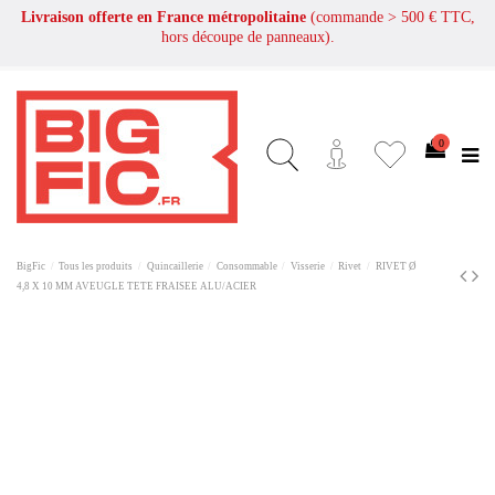
Livraison offerte en France métropolitaine
(commande > 500 € TTC,
hors découpe de panneaux).
0
BigFic
Tous les produits
Quincaillerie
Consommable
Visserie
Rivet
RIVET Ø
4,8 X 10 MM AVEUGLE TETE FRAISEE ALU/ACIER