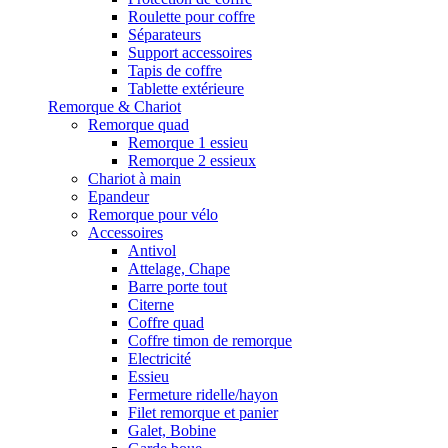
Roulette pour coffre
Séparateurs
Support accessoires
Tapis de coffre
Tablette extérieure
Remorque & Chariot
Remorque quad
Remorque 1 essieu
Remorque 2 essieux
Chariot à main
Epandeur
Remorque pour vélo
Accessoires
Antivol
Attelage, Chape
Barre porte tout
Citerne
Coffre quad
Coffre timon de remorque
Electricité
Essieu
Fermeture ridelle/hayon
Filet remorque et panier
Galet, Bobine