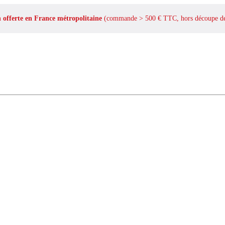
n offerte en France métropolitaine
(commande > 500 € TTC, hors découpe de