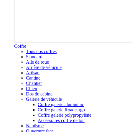
Coffre
Tous nos coffres
Standard
Aile de roue
Arrière de véhicule
Artisan
Cantine
Chantier
Chien
Dos de cabine
Galerie de véhicule
Coffre galerie aluminium
Coffre galerie Roadcargo
Coffre galerie polypropylène
Accessoires coffre de toit
Nautisme
Ouverture face