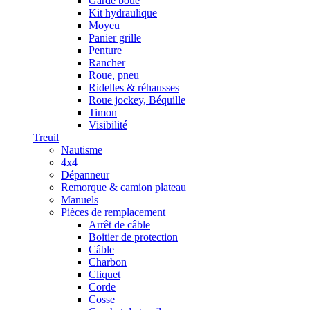
Garde boue
Kit hydraulique
Moyeu
Panier grille
Penture
Rancher
Roue, pneu
Ridelles & réhausses
Roue jockey, Béquille
Timon
Visibilité
Treuil
Nautisme
4x4
Dépanneur
Remorque & camion plateau
Manuels
Pièces de remplacement
Arrêt de câble
Boitier de protection
Câble
Charbon
Cliquet
Corde
Cosse