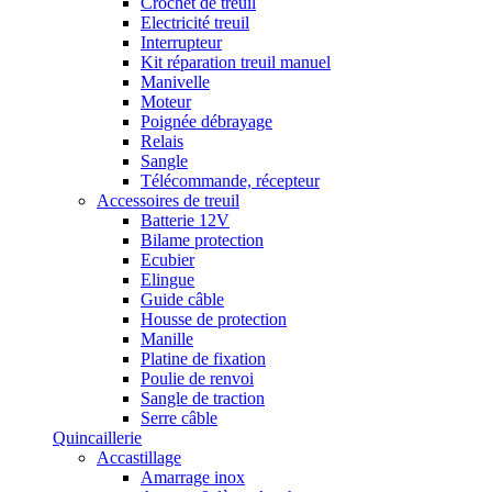
Crochet de treuil
Electricité treuil
Interrupteur
Kit réparation treuil manuel
Manivelle
Moteur
Poignée débrayage
Relais
Sangle
Télécommande, récepteur
Accessoires de treuil
Batterie 12V
Bilame protection
Ecubier
Elingue
Guide câble
Housse de protection
Manille
Platine de fixation
Poulie de renvoi
Sangle de traction
Serre câble
Quincaillerie
Accastillage
Amarrage inox