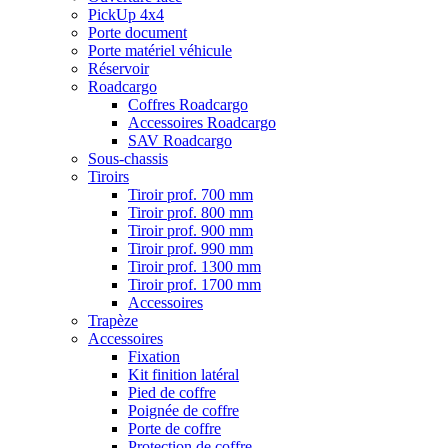
PickUp 4x4
Porte document
Porte matériel véhicule
Réservoir
Roadcargo
Coffres Roadcargo
Accessoires Roadcargo
SAV Roadcargo
Sous-chassis
Tiroirs
Tiroir prof. 700 mm
Tiroir prof. 800 mm
Tiroir prof. 900 mm
Tiroir prof. 990 mm
Tiroir prof. 1300 mm
Tiroir prof. 1700 mm
Accessoires
Trapèze
Accessoires
Fixation
Kit finition latéral
Pied de coffre
Poignée de coffre
Porte de coffre
Protection de coffre