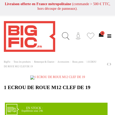
Livraison offerte en France métropolitaine
(commande > 500 € TTC,
hors découpe de panneaux).
0
BigFic
Tous les produits
Remorque & Chariot
Accessoires
Roue, pneu
1 ECROU
DE ROUE M12 CLEF DE 19
1 ECROU DE ROUE M12 CLEF DE 19
EN STOCK :
Expédition sous 24h