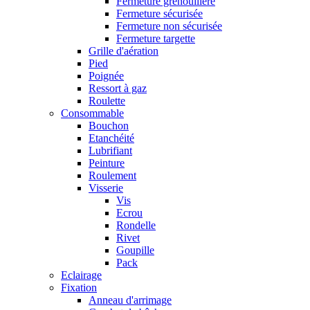
Fermeture grenouillère
Fermeture sécurisée
Fermeture non sécurisée
Fermeture targette
Grille d'aération
Pied
Poignée
Ressort à gaz
Roulette
Consommable
Bouchon
Etanchéité
Lubrifiant
Peinture
Roulement
Visserie
Vis
Ecrou
Rondelle
Rivet
Goupille
Pack
Eclairage
Fixation
Anneau d'arrimage