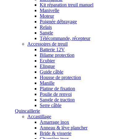
Kit réparation treuil manuel
Manivelle
Moteur
Poignée débrayage
Relais
Sangle
Télécommande, récepteur
Accessoires de treuil
Batterie 12V
Bilame protection
Ecubier
Elingue
Guide câble
Housse de protection
Manille
Platine de fixation
Poulie de renvoi
Sangle de traction
Serre câble
Quincaillerie
Accastillage
Amarrage inox
Anneau & lève plancher
Bride & visserie
Charnière inox