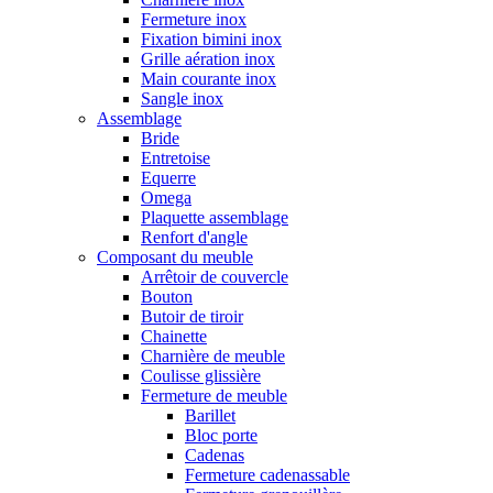
Fermeture inox
Fixation bimini inox
Grille aération inox
Main courante inox
Sangle inox
Assemblage
Bride
Entretoise
Equerre
Omega
Plaquette assemblage
Renfort d'angle
Composant du meuble
Arrêtoir de couvercle
Bouton
Butoir de tiroir
Chainette
Charnière de meuble
Coulisse glissière
Fermeture de meuble
Barillet
Bloc porte
Cadenas
Fermeture cadenassable