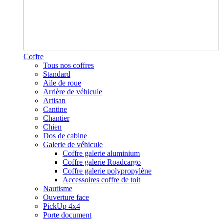
Coffre
Tous nos coffres
Standard
Aile de roue
Arrière de véhicule
Artisan
Cantine
Chantier
Chien
Dos de cabine
Galerie de véhicule
Coffre galerie aluminium
Coffre galerie Roadcargo
Coffre galerie polypropylène
Accessoires coffre de toit
Nautisme
Ouverture face
PickUp 4x4
Porte document