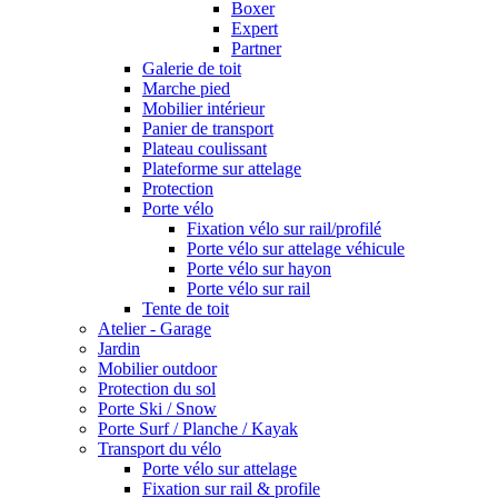
Boxer
Expert
Partner
Galerie de toit
Marche pied
Mobilier intérieur
Panier de transport
Plateau coulissant
Plateforme sur attelage
Protection
Porte vélo
Fixation vélo sur rail/profilé
Porte vélo sur attelage véhicule
Porte vélo sur hayon
Porte vélo sur rail
Tente de toit
Atelier - Garage
Jardin
Mobilier outdoor
Protection du sol
Porte Ski / Snow
Porte Surf / Planche / Kayak
Transport du vélo
Porte vélo sur attelage
Fixation sur rail & profile