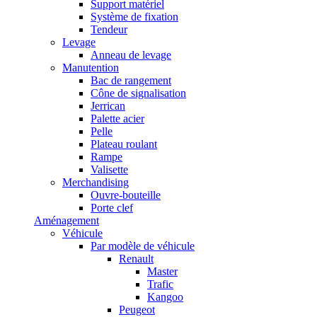
Support matériel
Système de fixation
Tendeur
Levage
Anneau de levage
Manutention
Bac de rangement
Cône de signalisation
Jerrican
Palette acier
Pelle
Plateau roulant
Rampe
Valisette
Merchandising
Ouvre-bouteille
Porte clef
Aménagement
Véhicule
Par modèle de véhicule
Renault
Master
Trafic
Kangoo
Peugeot