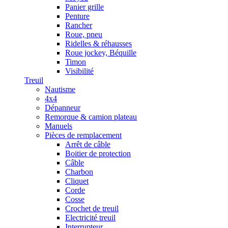
Panier grille
Penture
Rancher
Roue, pneu
Ridelles & réhausses
Roue jockey, Béquille
Timon
Visibilité
Treuil
Nautisme
4x4
Dépanneur
Remorque & camion plateau
Manuels
Pièces de remplacement
Arrêt de câble
Boitier de protection
Câble
Charbon
Cliquet
Corde
Cosse
Crochet de treuil
Electricité treuil
Interrupteur