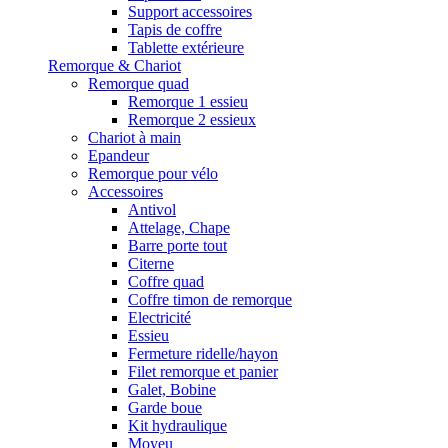
Support accessoires
Tapis de coffre
Tablette extérieure
Remorque & Chariot
Remorque quad
Remorque 1 essieu
Remorque 2 essieux
Chariot à main
Epandeur
Remorque pour vélo
Accessoires
Antivol
Attelage, Chape
Barre porte tout
Citerne
Coffre quad
Coffre timon de remorque
Electricité
Essieu
Fermeture ridelle/hayon
Filet remorque et panier
Galet, Bobine
Garde boue
Kit hydraulique
Moyeu