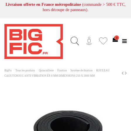
Livraison offerte en France métropolitaine
(commande > 500 € TTC,
hors découpe de panneaux).
0
BigFic
Tous les produits
Quincaillerie
Fixation
Système de fixation
ROULEAU
CAOUTCHOUC ANTI VIBRATION ÉP. 8 MM DIMENSIONS 250 X 2000 MM