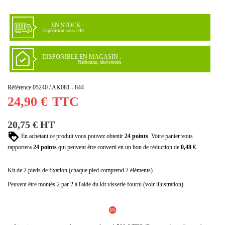
(2 avis)
EN STOCK :
Expédition sous 24h
DISPONIBLE EN MAGASIN :
Narbonne, showroom
Référence
05240 / AK081 - 844
24,90 €
TTC
20,75 € HT
En achetant ce produit vous pouvez obtenir
24
points
. Votre panier vous
rapportera
24
points
qui peuvent être converti en un bon de réduction de
0,48 €
.
Kit de 2 pieds de fixation (chaque pied comprend 2 éléments).
Peuvent être montés 2 par 2 à l'aide du kit visserie fourni (voir illustration).