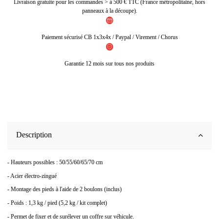
Livraison gratuite pour les commandes > à 500 € TTC (France métropolitaine, hors
panneaux à la découpe).
Paiement sécurisé CB 1x3x4x / Paypal / Virement / Chorus
Garantie 12 mois sur tous nos produits
Description
- Hauteurs possibles : 50/55/60/65/70 cm
- Acier électro-zingué
- Montage des pieds à l'aide de 2 boulons (inclus)
- Poids : 1,3 kg / pied (5,2 kg / kit complet)
- Permet de fixer et de surélever un coffre sur véhicule.