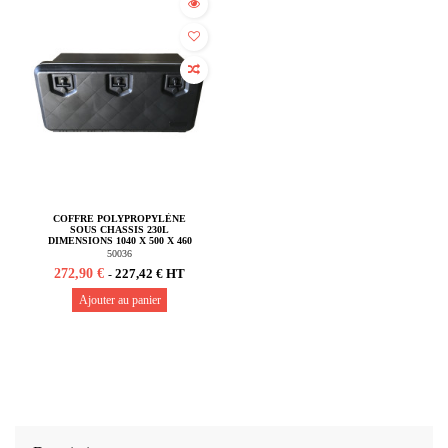
COFFRE POLYPROPYLÈNE
SOUS CHASSIS 230L
DIMENSIONS 1040 X 500 X 460
MM
50036
272,90 €
227,42 € HT
-
Ajouter au panier