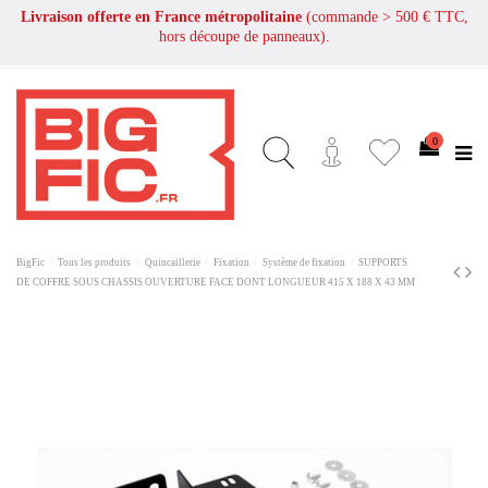
Livraison offerte en France métropolitaine
(commande > 500 € TTC,
hors découpe de panneaux).
0
BigFic
Tous les produits
Quincaillerie
Fixation
Système de fixation
SUPPORTS
DE COFFRE SOUS CHASSIS OUVERTURE FACE DONT LONGUEUR 415 X 188 X 43 MM