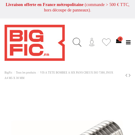
Livraison offerte en France métropolitaine
(commande > 500 € TTC,
hors découpe de panneaux).
0
BigFic
Tous les produits
VIS A TETE BOMBEE A SIX PANS CREUX ISO 7380, INOX
A4 M5 X 30 MM