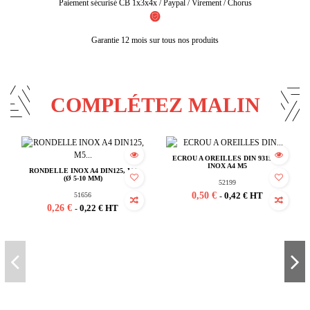
Paiement sécurisé CB 1x3x4x / Paypal / Virement / Chorus
Garantie 12 mois sur tous nos produits
COMPLÉTEZ MALIN
ECROU A OREILLES DIN 9315AF,
INOX A4 M5
RONDELLE INOX A4 DIN125, M5
(Ø 5-10 MM)
52199
0,50 €
0,42 € HT
51656
-
0,26 €
0,22 € HT
-