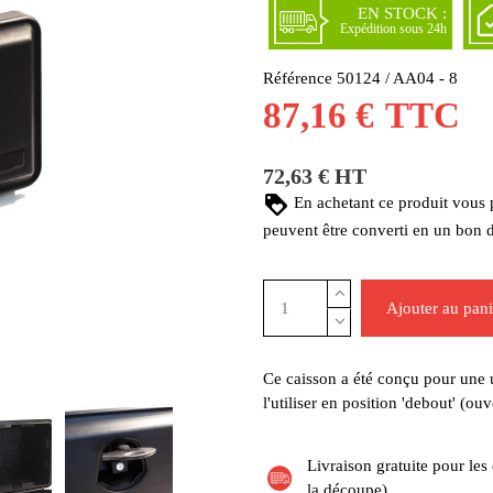
EN STOCK :
Expédition sous 24h
Référence
50124 / AA04 - 8
87,16 €
TTC
72,63 € HT
En achetant ce produit vous
peuvent être converti en un bon 
Ajouter au pani
Ce caisson a été conçu pour une ut
l'utiliser en position 'debout' (ou
Livraison gratuite pour l
la découpe).