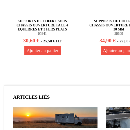
SUPPORTS DE COFFRE SOUS
SUPPORTS DE COFF
CHASSIS OUVERTURE FACE 4
CHASSIS OUVERTURE F
EQUERRES ET 3 FERS PLATS
30 MM
LONGUE
05241
50199
30,60 €
34,90 €
-
-
25,50 € HT
29,08
Ajouter au panier
Ajouter au pan
ARTICLES LIÉS