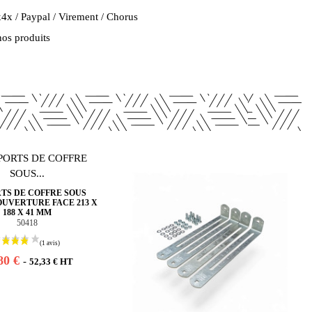
4x / Paypal / Virement / Chorus
nos produits
TS DE COFFRE SOUS
OUVERTURE FACE 213 X
188 X 41 MM
50418
80 €
-
52,33 € HT