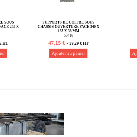
RE SOUS
SUPPORTS DE COFFRE SOUS
ACE 255 X
CHASSIS OUVERTURE FACE 340 X
135 X 38 MM
50416
47,15 €
-
 € HT
39,29 € HT
ier
Ajouter au panier
Aj