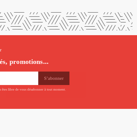
r
és, promotions...
us êtes libre de vous désabonner à tout moment.