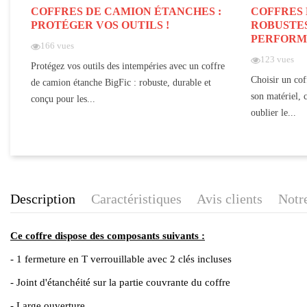
COFFRES DE CAMION ÉTANCHES :
COFFRES 
PROTÉGER VOS OUTILS !
ROBUSTES
PERFOR
166 vues
123 vues
Protégez vos outils des intempéries avec un coffre
Choisir un cof
de camion étanche BigFic : robuste, durable et
son matériel, c
conçu pour les...
oublier le...
Description
Caractéristiques
Avis clients
Notre
Ce coffre dispose des composants suivants :
- 1 fermeture en T verrouillable avec 2 clés incluses
- Joint d'étanchéité sur la partie couvrante du coffre
- Large ouverture