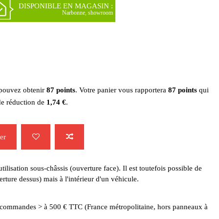
DISPONIBLE EN MAGASIN :
Narbonne, showroom
 pouvez obtenir
87
points
. Votre panier vous rapportera
87
points
qui
de réduction de
1,74 €
.
er
ilisation sous-châssis (ouverture face). Il est toutefois possible de
verture dessus) mais à l'intérieur d'un véhicule.
es commandes > à 500 € TTC (France métropolitaine, hors panneaux à