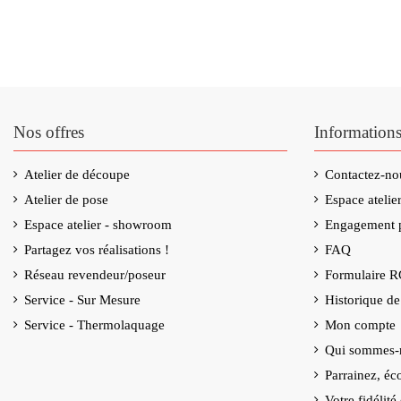
Nos offres
Information
Atelier de découpe
Contactez-no
Atelier de pose
Espace ateli
Espace atelier - showroom
Engagement p
Partagez vos réalisations !
FAQ
Réseau revendeur/poseur
Formulaire 
Service - Sur Mesure
Historique d
Service - Thermolaquage
Mon compte
Qui sommes-
Parrainez, éc
Votre fidélit