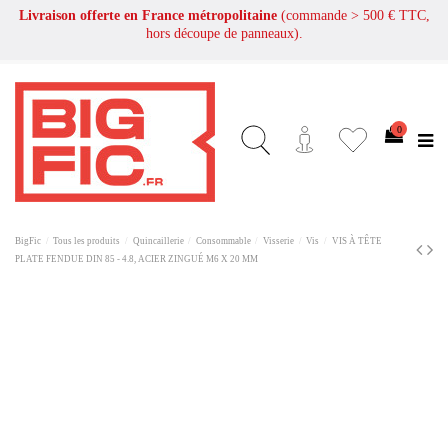
Livraison offerte en France métropolitaine
(commande > 500 € TTC,
hors découpe de panneaux).
0
BigFic
Tous les produits
Quincaillerie
Consommable
Visserie
Vis
VIS À TÊTE
PLATE FENDUE DIN 85 - 4.8, ACIER ZINGUÉ M6 X 20 MM