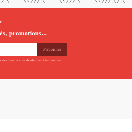
r
és, promotions...
us êtes libre de vous désabonner à tout moment.