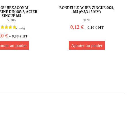
ROU HEXAGONAL
RONDELLE ACIER ZINGUE 9021,
INÉ DIN 985-8, ACIER
M5 (Ø 5,3-15 MM)
ZINGUÉ M5
50706
50710
0,12 €
-
0,10 € HT
10 €
-
0,08 € HT
outer au panier
Ajouter au panier