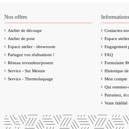
Nos offres
Information
Atelier de découpe
Contactez-no
(13 avis)
Atelier de pose
Espace ateli
Espace atelier - showroom
Engagement p
Partagez vos réalisations !
FAQ
Réseau revendeur/poseur
Formulaire 
Service - Sur Mesure
Historique d
Service - Thermolaquage
Mon compte
Qui sommes-
Parrainez, éc
Votre fidélit