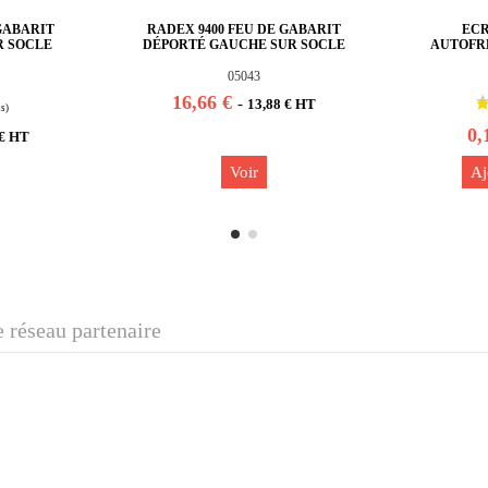
 GABARIT
RADEX 9400 FEU DE GABARIT
EC
R SOCLE
DÉPORTÉ GAUCHE SUR SOCLE
AUTOFRE
05043
16,66 €
-
13,88 € HT
0,
 € HT
Voir
Aj
 réseau partenaire