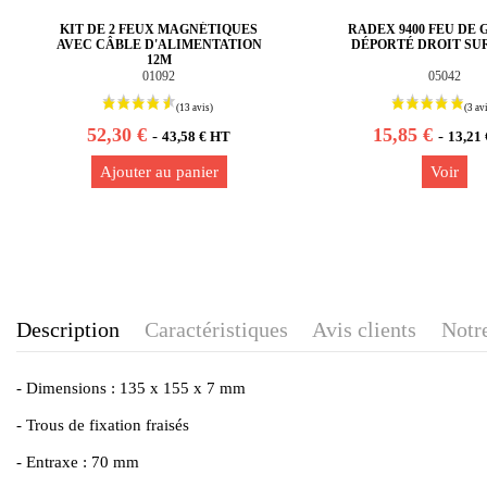
KIT DE 2 FEUX MAGNÉTIQUES
RADEX 9400 FEU DE
AVEC CÂBLE D'ALIMENTATION
DÉPORTÉ DROIT SU
12M
01092
05042
52,30 €
15,85 €
-
-
43,58 € HT
13,21
Ajouter au panier
Voir
Description
Caractéristiques
Avis clients
Notre
- Dimensions : 135 x 155 x 7 mm
- Trous de fixation fraisés
- Entraxe : 70 mm