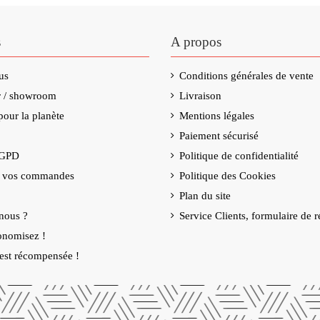
s
A propos
us
Conditions générales de vente
(3 avis)
er / showroom
Livraison
our la planète
Mentions légales
Paiement sécurisé
RGPD
Politique de confidentialité
e vos commandes
Politique des Cookies
Plan du site
nous ?
Service Clients, formulaire de r
onomisez !
é est récompensée !