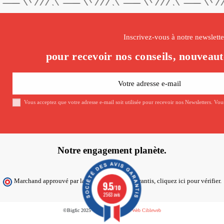
Inscrivez-vous à notre newslette
pour recevoir nos conseils, nouveaut
Vous acceptez que votre adresse e-mail soit utilisée pour recevoir nos Newsletters. Vo
Notre engagement planète.
Marchand approuvé par la Société des Avis Garantis,
cliquez ici pour vérifier
.
9.5
/10
2563 avis
©Bigfic 2025 - Créé par l'
Agence Web Cibleweb