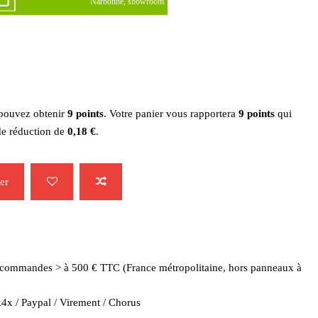
Narbonne, showroom
 pouvez obtenir
9
points
. Votre panier vous rapportera
9
points
qui
de réduction de
0,18 €
.
er
es commandes > à 500 € TTC (France métropolitaine, hors panneaux à
4x / Paypal / Virement / Chorus