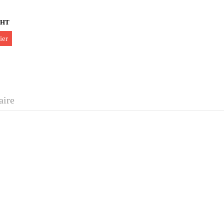
€ HT
ier
aire