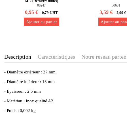
M12 (Dernières unités)
06247
50681
0,95 €
3,59 €
-
-
0,79 € HT
2,99 
Ajouter au panier
Ajouter au pan
Description
Caractéristiques
Notre réseau parten
- Diamètre extérieur : 27 mm
- Diamètre intérieur : 13 mm
- Epaisseur : 2,5 mm
- Matériau : Inox qualité A2
- Poids : 0,002 kg