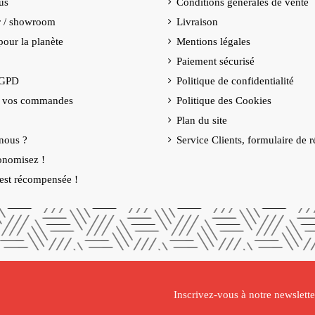
us
Conditions générales de vente
er / showroom
Livraison
our la planète
Mentions légales
Paiement sécurisé
RGPD
Politique de confidentialité
e vos commandes
Politique des Cookies
Plan du site
nous ?
Service Clients, formulaire de r
onomisez !
é est récompensée !
Inscrivez-vous à notre newslette