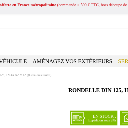
 offerte en France métropolitaine
(commande > 500 € TTC, hors découpe de 
 VÉHICULE
AMÉNAGEZ VOS EXTÉRIEURS
SER
5, INOX A2 M12 ((Dernières unités)
RONDELLE DIN 125, I
EN STOCK :
Expédition sous 24h