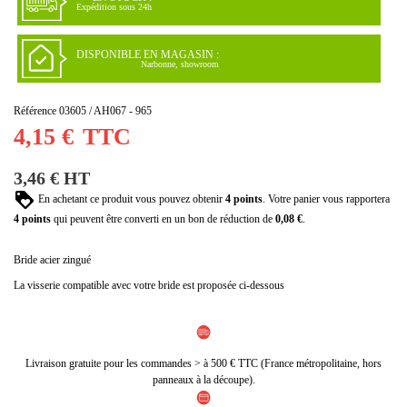
Expédition sous 24h
DISPONIBLE EN MAGASIN :
Narbonne, showroom
Référence
03605 / AH067 - 965
4,15 €
TTC
3,46 € HT
En achetant ce produit vous pouvez obtenir
4
points
. Votre panier vous rapportera
4
points
qui peuvent être converti en un bon de réduction de
0,08 €
.
Bride acier zingué
La visserie compatible avec votre bride est proposée ci-dessous
Livraison gratuite pour les commandes > à 500 € TTC (France métropolitaine, hors
panneaux à la découpe).