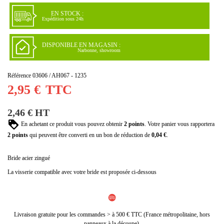
(2 avis)
EN STOCK :
Expédition sous 24h
DISPONIBLE EN MAGASIN :
Narbonne, showroom
Référence
03606 / AH067 - 1235
2,95 €
TTC
2,46 € HT
En achetant ce produit vous pouvez obtenir
2
points
. Votre panier vous rapportera
2
points
qui peuvent être converti en un bon de réduction de
0,04 €
.
Bride acier zingué
La visserie compatible avec votre bride est proposée ci-dessous
Livraison gratuite pour les commandes > à 500 € TTC (France métropolitaine, hors
panneaux à la découpe).