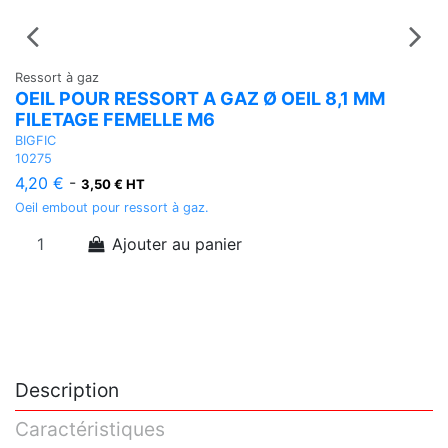
Ressort à gaz
Re
OEIL POUR RESSORT A GAZ Ø OEIL 8,1 MM
R
FILETAGE FEMELLE M6
D
BIGFIC
BI
10275
1
4,20 €
-
3,50 € HT
7
Oeil embout pour ressort à gaz.
Ar
Ajouter au panier
Description
Caractéristiques