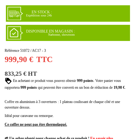
EN STOCK :
Expédition sous 24h
DISPONIBLE EN MAGASIN :
Narbonne, showroom
Référence
51072 / AC17 - 3
999,90 €
TTC
(1 avis)
833,25 € HT
En achetant ce produit vous pouvez obtenir
999
points
. Votre panier vous
rapportera
999
points
qui peuvent être converti en un bon de réduction de
19,98 €
.
Coffre en aluminium à 3 ouvertures : 1 plateau coulissant de chaque côté et une
ouverture dessus.
Idéal pour caravane ou remorque.
Ce coffre ne peut pas être thermolaqué.
🌱 Un arbre planté pour chaque achat de ce produit !
En savoir plus