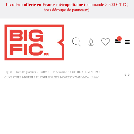
Livraison offerte en France métropolitaine
(commande > 500 € TTC,
hors découpe de panneaux).
0
BigFic
Tous les produits
Coffre
Dos de cabine
COFFRE ALUMINIUM 3
OUVERTURES-DOUBLE PL.COULISSANTS 1400X530X750MM (Der. Unités)